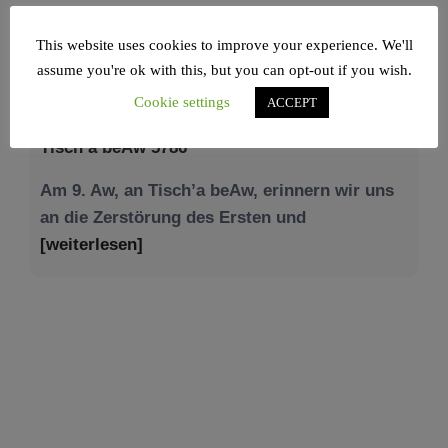
This website uses cookies to improve your experience. We'll
assume you're ok with this, but you can opt-out if you wish.
NEWS – JÜDISCHE UNION
Cookie settings
ACCEPT
Tisch’a beAw 5786
Am 9. Aw, an Tisch’a beAw, erinnern wir uns
an die Zerstörung des Ersten und
[weiterlesen]
Tu be’Aw – das jüdische Fest der Liebe, der
Freundschaft und der Begegnung.
Mit großer Freude teilen wir einige Eindrücke
unseres gestrigen Abends. Jüdische
Menschen unterschiedlicher Generationen,
Herkunft,
[weiterlesen]