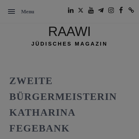
Skip
LinkedIn
Twitter
Youtube
Telegram
Instagram
Facebook
TikTok
Menu
to
content
RAAWI
JÜDISCHES MAGAZIN
ZWEITE
BÜRGERMEISTERIN
KATHARINA
FEGEBANK