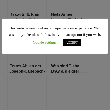
Raawi trifft: Idan
Niels Annen
Levi – der Meister
besucht Chabad
der historischen
Lubawitch
This website uses cookies to improve your experience. We'll
Instrumente
Hamburg e.V. und
assume you're ok with this, but you can opt-out if you wish.
dem
Rabbinerseminar
Cookie settings
ACCEPT
„Or Jonathan“
Erstes Abi an der
Was sind Tisha
Joseph-Carlebach-
B’Av & die drei
Schule in Hamburg
Wochen?
seit 1942