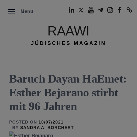
Skip
LinkedIn
Twitter
Youtube
Telegram
Instagram
Facebook
TikTok
Menu
to
content
RAAWI
JÜDISCHES MAGAZIN
Baruch Dayan HaEmet:
Esther Bejarano stirbt
mit 96 Jahren
POSTED ON
10/07/2021
BY
SANDRA A. BORCHERT