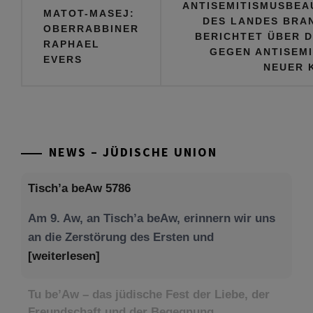
ANTISEMITISMUSBE
MATOT-MASEJ:
DES LANDES BRA
OBERRABBINER
BERICHTET ÜBER 
RAPHAEL
GEGEN ANTISEMI
EVERS
NEUER 
NEWS – JÜDISCHE UNION
Tisch’a beAw 5786
Am 9. Aw, an Tisch’a beAw, erinnern wir uns
an die Zerstörung des Ersten und
[weiterlesen]
Tu be’Aw – das jüdische Fest der Liebe, der
Freundschaft und der Begegnung.