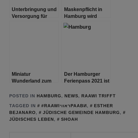
Unterbringung und
Maskenpflicht in
Versorgung für
Hamburg wird
Corona-Erkrankte –
ausgeweitet
Quarantänestandorte
in Hamburg
Miniatur
Der Hamburger
Wunderland zum
Ferienpass 2021 ist
dritten Mal in Folge
online
zur beliebtesten
POSTED IN
HAMBURG
,
NEWS
,
RAAWI TRIFFT
Sehenswürdigkeit
TAGGED IN
#RAAWIראוויРААВИ
,
ESTHER
Deutschlands
BEJANARO
,
JÜDISCHE GEMEINDE HAMBURG
,
gewählt
JÜDISCHES LEBEN
,
SHOAH
Beitragsnavigation