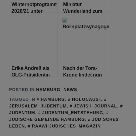
Winternotprogramm
Miniatur
2020/21 unter
Wunderland zum
Corona-
dritten Mal in Folge
Bedingungen mit
zur beliebtesten
deutlich
Sehenswürdigkeit
ausgeweitetem
Deutschlands
Angebot
gewählt
Erika Andreß als
Nach der Tora-
OLG-Präsidentin
Krone findet nun
verabschiedet
auch die
Bornplatzsynagoge
POSTED IN
HAMBURG
,
NEWS
ihren Weg nach
TAGGED IN
HAMBURG
,
HOLOCAUST
,
Hause
JERUSALEM_JUDENTUM
,
JEWISH_JOURNAL
,
JUDENTUM
,
JUDENTUM_ENTSTEHUNG
,
JÜDISCHE GEMEINDE HAMBURG
,
JÜDISCHES
LEBEN
,
RAAWI:JÜDISCHES_MAGAZIN