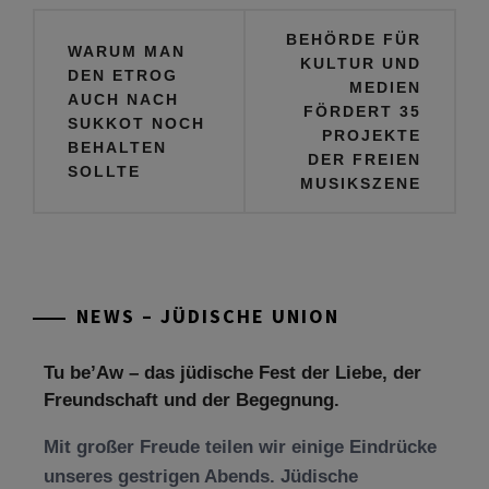
Beitragsnavigation
BEHÖRDE FÜR
WARUM MAN
KULTUR UND
DEN ETROG
MEDIEN
AUCH NACH
FÖRDERT 35
SUKKOT NOCH
PROJEKTE
BEHALTEN
DER FREIEN
SOLLTE
MUSIKSZENE
Tu be’Aw – das jüdische Fest der Liebe, der
Freundschaft und der Begegnung.
NEWS – JÜDISCHE UNION
Mit großer Freude teilen wir einige Eindrücke
unseres gestrigen Abends. Jüdische
Menschen unterschiedlicher Generationen,
Herkunft,
[weiterlesen]
Tisch’a beAw 5786