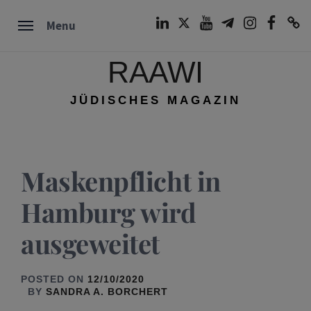
Skip
LinkedIn
Twitter
Youtube
Telegram
Instagram
Facebook
TikTok
Menu
to
content
RAAWI
JÜDISCHES MAGAZIN
Maskenpflicht in
Hamburg wird
ausgeweitet
POSTED ON
12/10/2020
BY
SANDRA A. BORCHERT