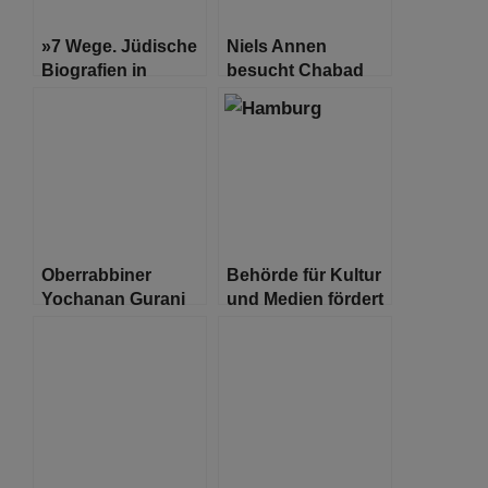
»7 Wege. Jüdische
Niels Annen
Biografien in
besucht Chabad
Hamburg« -
Lubawitch
Premiere für neues
Hamburg e.V. und
Lernmaterial in
dem
Hamburg
Rabbinerseminar
„Or Jonathan“
Oberrabbiner
Behörde für Kultur
Yochanan Gurani
und Medien fördert
von Chulon Israel
35 Projekte der
besucht Hamburg
Freien Musikszene