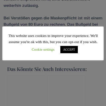
weiterhin zulässig.
Bei Verstößen gegen die Maskenpflicht ist mit einem
Bußgeld von 80 Euro
zu rechnen. Das Bußgeld bei
Angabe fehlerhafter Kontaktdaten beträgt 150 Euro.
This website uses cookies to improve your experience. We'll
assume you're ok with this, but you can opt-out if you wish.
Cookie settings
ACCEPT
© Foto:
Miguel Á. Padriñán
Das Könnte Sie Auch Interessieren: