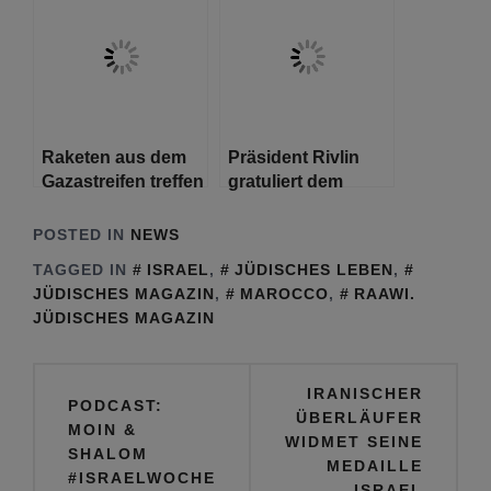
Enteignungspolitik
fortzuführen
Raketen aus dem
Präsident Rivlin
Gazastreifen treffen
gratuliert dem
Tel Aviv
gewählten
Präsidenten Isaac
POSTED IN
NEWS
Herzog
TAGGED IN
ISRAEL
,
JÜDISCHES LEBEN
,
JÜDISCHES MAGAZIN
,
MAROCCO
,
RAAWI.
JÜDISCHES MAGAZIN
Beitragsnavigation
IRANISCHER
PODCAST:
ÜBERLÄUFER
MOIN &
WIDMET SEINE
SHALOM
MEDAILLE
#ISRAELWOCHE
ISRAEL