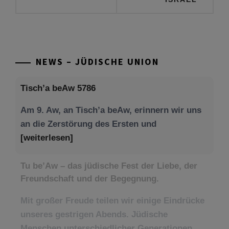
NEWS – JÜDISCHE UNION
Tisch’a beAw 5786
Am 9. Aw, an Tisch’a beAw, erinnern wir uns
an die Zerstörung des Ersten und
[weiterlesen]
Tu be’Aw – das jüdische Fest der Liebe, der
Freundschaft und der Begegnung.
Mit großer Freude teilen wir einige Eindrücke
unseres gestrigen Abends. Jüdische
Menschen unterschiedlicher Generationen,