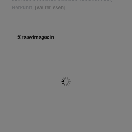
Herkunft,
[weiterlesen]
@raawimagazin