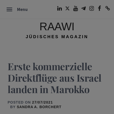
Skip
LinkedIn
Twitter
Youtube
Telegram
Instagram
Facebook
TikTok
Menu
to
content
RAAWI
JÜDISCHES MAGAZIN
Erste kommerzielle
Direktflüge aus Israel
landen in Marokko
POSTED ON
27/07/2021
BY
SANDRA A. BORCHERT