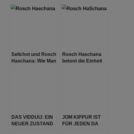
Selichot und Rosch
Rosch Haschana
Haschana: Wie Man
betont die Einheit
sich auf die hohen
der gesamten
Feiertage
Schöpfung
vorbereitet
DAS VIDDUIJ: EIN
JOM KIPPUR IST
NEUER ZUSTAND
FÜR JEDEN DA
NACH ROSCH