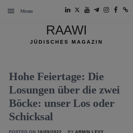
Skip
LinkedIn
Twitter
Youtube
Telegram
Instagram
Facebook
TikTok
Menu
to
content
RAAWI
JÜDISCHES MAGAZIN
Hohe Feiertage: Die
Losungen über die zwei
Böcke: unser Los oder
Schicksal
POSTED ON
16/09/2022
BY
ARMIN LEVY