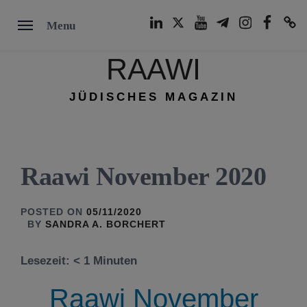
Skip
LinkedIn
Twitter
Youtube
Telegram
Instagram
Facebook
TikTok
Menu
to
content
RAAWI
JÜDISCHES MAGAZIN
Raawi November 2020
POSTED ON
05/11/2020
BY
SANDRA A. BORCHERT
Lesezeit:
< 1
Minuten
Raawi November