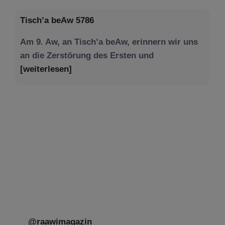
Tisch’a beAw 5786
Am 9. Aw, an Tisch’a beAw, erinnern wir uns
an die Zerstörung des Ersten und
[weiterlesen]
Tu be’Aw – das jüdische Fest der Liebe, der
Freundschaft und der Begegnung.
Mit großer Freude teilen wir einige Eindrücke
unseres gestrigen Abends. Jüdische
Menschen unterschiedlicher Generationen,
Herkunft,
[weiterlesen]
@raawimagazin