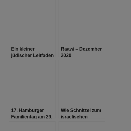
Ein kleiner
Raawi – Dezember
jüdischer Leitfaden
2020
zum Umgang mit
der Einsamkeit
17. Hamburger
Wie Schnitzel zum
Familientag am 29.
israelischen
August 2020
Grundnahrungsmittel
wurde