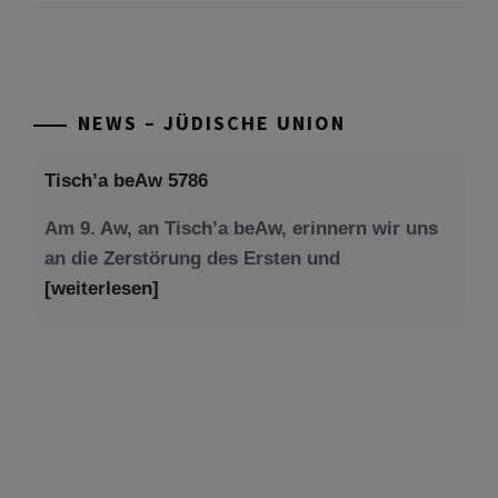
NEWS – JÜDISCHE UNION
Tisch’a beAw 5786
Am 9. Aw, an Tisch’a beAw, erinnern wir uns
an die Zerstörung des Ersten und
[weiterlesen]
Tu be’Aw – das jüdische Fest der Liebe, der
Freundschaft und der Begegnung.
Mit großer Freude teilen wir einige Eindrücke
unseres gestrigen Abends. Jüdische
Menschen unterschiedlicher Generationen,