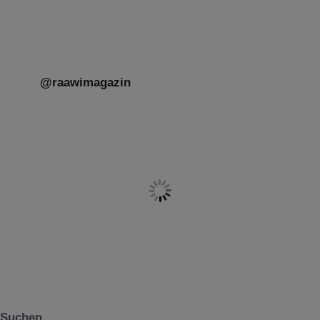
Herkunft,
[weiterlesen]
@raawimagazin
Suchen