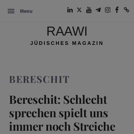
Skip
LinkedIn
Twitter
Youtube
Telegram
Instagram
Facebook
TikTok
Menu
to
content
RAAWI
JÜDISCHES MAGAZIN
BERESCHIT
Bereschit: Schlecht
sprechen spielt uns
immer noch Streiche