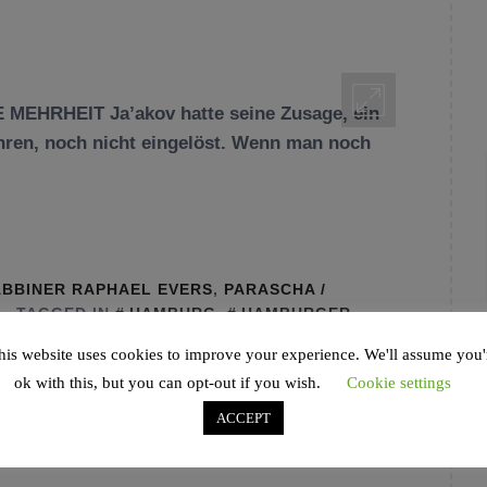
HRHEIT Ja’akov hatte seine Zusage, ein
hren, noch nicht eingelöst. Wenn man noch
BBINER RAPHAEL EVERS
,
PARASCHA /
TAGGED IN
HAMBURG
,
HAMBURGER
UDENTUM
,
JÜDIISCHES MAGAZIN
,
NEWS
,
his website uses cookies to improve your experience. We'll assume you'
WAJISCHLACH
ok with this, but you can opt-out if you wish.
Cookie settings
ACCEPT