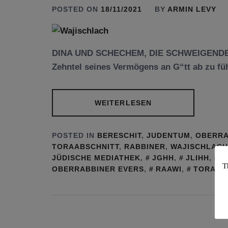
POSTED ON
18/11/2021
BY
ARMIN LEVY
DINA UND SCHECHEM, DIE SCHWEIGENDE ME
Zehntel seines Vermögens an G“tt ab zu fü
WEITERLESEN
POSTED IN
BERESCHIT
,
JUDENTUM
,
OBERRA
TORAABSCHNITT
,
RABBINER
,
WAJISCHLACH
JÜDISCHE MEDIATHEK
,
JGHH
,
JLIHH
,
J
T
OBERRABBINER EVERS
,
RAAWI
,
TORA
,