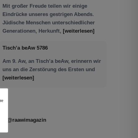
Tisch’a beAw 5786
Am 9. Aw, an Tisch’a beAw, erinnern wir
uns an die Zerstörung des Ersten und
[weiterlesen]
re
@raawimagazin