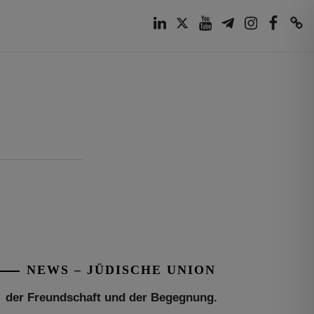
LinkedIn
Twitter
Youtube
Telegram
Instagram
Facebook
TikTok
Tu be’Aw – das jüdische Fest der Liebe,
der Freundschaft und der Begegnung.
Mit großer Freude teilen wir einige
Eindrücke unseres gestrigen Abends.
Jüdische Menschen unterschiedlicher
NEWS – JÜDISCHE UNION
Generationen, Herkunft,
[weiterlesen]