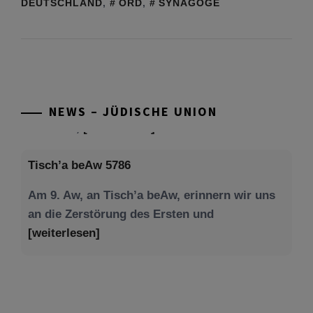
DEUTSCHLAND
,
ORD
,
SYNAGOGE
NEWS – JÜDISCHE UNION
Tisch’a beAw 5786
Am 9. Aw, an Tisch’a beAw, erinnern wir uns
an die Zerstörung des Ersten und
[weiterlesen]
Tu be’Aw – das jüdische Fest der Liebe, der
Freundschaft und der Begegnung.
Mit großer Freude teilen wir einige Eindrücke