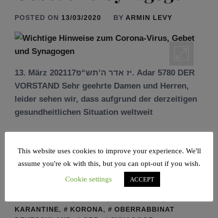
POSTED ON
13/03/2020
BY
ARMIN LEVY
13. März 2021יז אדר ה’תש“פ17. Adar 5780 DER
VORSTAND Sehr geehrte Damen und Herren,
leider sehen wir, dass aufgrund der derzeitigen
gesundheitlichen Situation weltweit
WEITERLESEN
This website uses cookies to improve your experience. We'll
assume you're ok with this, but you can opt-out if you wish.
POSTED IN
NEWS
TAGGED IN
@RAAWINEWS
,
Cookie settings
ACCEPT
#RAAWIראוויРААВИ
,
CORONAVIRUS
,
DEUTSCHLAND
,
GEBET
,
HYGENISCH
,
KARANTINE
,
KORONA
,
OBERRABBINAT