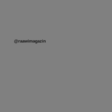
unseres gestrigen Abends. Jüdische
Menschen unterschiedlicher Generationen,
Herkunft,
[weiterlesen]
@raawimagazin