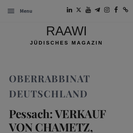
Skip
LinkedIn
Twitter
Youtube
Telegram
Instagram
Facebook
TikTok
Menu
to
content
RAAWI
JÜDISCHES MAGAZIN
OBERRABBINAT
DEUTSCHLAND
Pessach: VERKAUF
VON CHAMETZ,