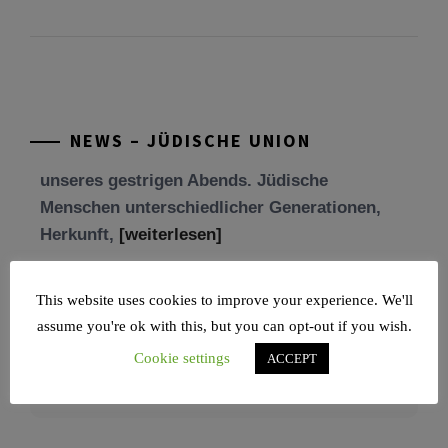
Tu be’Aw – das jüdische Fest der Liebe, der
Freundschaft und der Begegnung.
Mit großer Freude teilen wir einige Eindrücke
unseres gestrigen Abends. Jüdische
Menschen unterschiedlicher Generationen,
NEWS – JÜDISCHE UNION
Herkunft,
[weiterlesen]
Tisch’a beAw 5786
Am 9. Aw, an Tisch’a beAw, erinnern wir uns
an die Zerstörung des Ersten und
This website uses cookies to improve your experience. We'll
[weiterlesen]
assume you're ok with this, but you can opt-out if you wish.
Cookie settings
ACCEPT