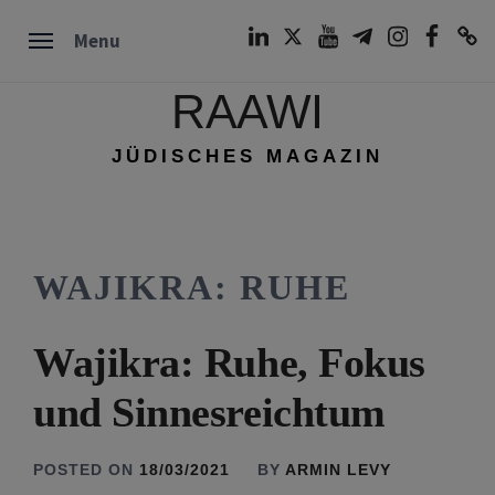
Skip
LinkedIn
Twitter
Youtube
Telegram
Instagram
Facebook
TikTok
Menu
to
content
RAAWI
JÜDISCHES MAGAZIN
WAJIKRA: RUHE
Wajikra: Ruhe, Fokus
und Sinnesreichtum
POSTED ON
18/03/2021
BY
ARMIN LEVY