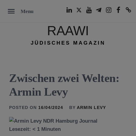
Skip
LinkedIn
Twitter
Youtube
Telegram
Instagram
Facebook
TikTok
Menu
to
content
RAAWI
JÜDISCHES MAGAZIN
Zwischen zwei Welten:
Armin Levy
POSTED ON
16/04/2024
BY
ARMIN LEVY
Lesezeit:
< 1
Minuten