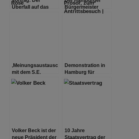
Überfall auf das
Bürgermeister
israelische Team
empfängt den
bei den
Botschafter des
Olympischen
Staates Israel
Spielen 1972
‚Meinungsaustausch‘
Demonstration in
mit dem S.E.
Hamburg für
Botschafter Ron
Solidarität mit der
Prosor
Ukraine und
Sicherheit in
Europa
Volker Beck ist der
10 Jahre
neue Präsident der
Staatsvertrag der