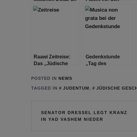
Holocaust-
Nazis getrennt –
Restitution,
Erste Umarmung
bestreitet aber
nach 82 Jahren
Schuldigkeit
Raawi Zeitreise:
Gedenkstunde
Das „Jüdische
„Tag des
Nachrichtenblatt“
Gedenkens an die
von Shanghai
Opfer des
POSTED IN
NEWS
Nationalsozialismus“
TAGGED IN
JUDENTUM
,
JÜDISCHE GESC
mit Beteiligung des
tschechisch-
deutschen
Beitragsnavigation
Kulturprojekts
SENATOR DRESSEL LEGT KRANZ
Musica non grata
IN YAD VASHEM NIEDER