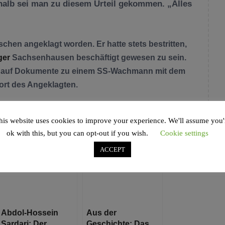
halb sei man zu diesem Urteil gekommen. „Alles
chen angeklagt worden. Er hatte stets bestritten,
ger
Sachsenhausen beschäftigt gewesen zu sein.
ngs auf Dokumente zu einem SS-Wachmann mit dem
rt des Angeklagten.
his website uses cookies to improve your experience. We'll assume you'
ok with this, but you can opt-out if you wish.
Cookie settings
ACCEPT
Abdol-Hossein
Aus der
Sardari: Der
Geschichte: Das