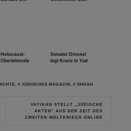
iranische Schindler
Massaker von
Babyn Jar
Holocaust-
Senator Dressel
Überlebende
legt Kranz in Yad
wiedervereint mit
Vashem nieder
Tochter, die sie
vorher nie treffen
HICHTE
,
JÜDISCHES MAGAZIN
,
SHOAH
konnte
VATIKAN STELLT „JÜDISCHE
AKTEN“ AUS DER ZEIT DES
ZWEITEN WELTKRIEGS ONLINE