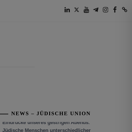
LinkedIn
Twitter
Youtube
Telegram
Instagram
Facebook
TikTok
NEWS – JÜDISCHE UNION
Tisch’a beAw 5786