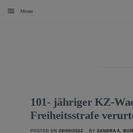
Skip
Menu
to
content
101- jähriger KZ-W
Freiheitsstrafe verurt
POSTED ON
28/06/2022
BY
SANDRA A. BO