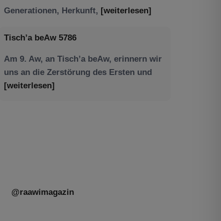
Am 9. Aw, an Tisch’a beAw, erinnern wir
uns an die Zerstörung des Ersten und
[weiterlesen]
Tu be’Aw – das jüdische Fest der Liebe,
der Freundschaft und der Begegnung.
Mit großer Freude teilen wir einige
Eindrücke unseres gestrigen Abends.
Jüdische Menschen unterschiedlicher
Generationen, Herkunft,
[weiterlesen]
@raawimagazin