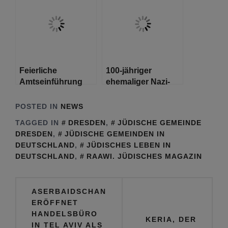
Mengele zu fangen
zusammen
Feierliche
100-jähriger
Amtseinführung
ehemaliger Nazi-
des neuen
Lageraufseher
Militärbundesrabbiners
muss sich wegen
POSTED IN
NEWS
Beihilfe zum Mord
TAGGED IN
DRESDEN
,
JÜDISCHE GEMEINDE
an 3.500 Häftlingen
DRESDEN
,
JÜDISCHE GEMEINDEN IN
vor Gericht
DEUTSCHLAND
,
JÜDISCHES LEBEN IN
verantworten
DEUTSCHLAND
,
RAAWI. JÜDISCHES MAGAZIN
Beitragsnavigation
ASERBAIDSCHAN
ERÖFFNET
HANDELSBÜRO
KERIA, DER
IN TEL AVIV ALS