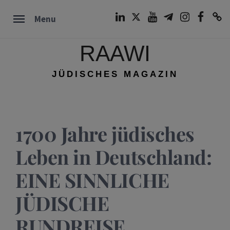
Skip
LinkedIn
Twitter
Youtube
Telegram
Instagram
Facebook
TikTok
Menu
to
content
RAAWI
JÜDISCHES MAGAZIN
1700 Jahre jüdisches
Leben in Deutschland:
EINE SINNLICHE
JÜDISCHE
RUNDREISE