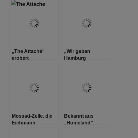
Aufzeichnungen
der Nürnberger
Prozesse online
„The Attaché“
„Wir geben
erobert
Hamburg
Deutschland
Perspektive“
Senator Dr. Carsten
Brosda eröffnet
Fotografie-
Ausstellung auf
Litfaßsäulen
Mossad-Zelle, die
Bekannt aus
Eichmann
„Homeland“:
schnappte, wurde
Mandy Patinkin
daran gehindert,
bricht in Video