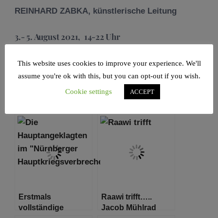
REINHARD ZABKA, künstlerische Leitung
3.- 5. August 2021, 14-22 Uhr
Ort: Jorge-Gomondai-Platz/Hauptstraße
This website uses cookies to improve your experience. We'll
01097 Dresden
assume you're ok with this, but you can opt-out if you wish.
Cookie settings
ACCEPT
Das Könnte Sie Auch Interessieren:
Erstmals
Raawi trifft…..
vollständige
Jacob Mühlrad