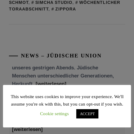
SCHMOT
,
SIMCHA STUDIO
,
WÖCHENTLICHER
TORAABSCHNITT
,
ZIPPORA
Tu be’Aw – das jüdische Fest der Liebe, der
Freundschaft und der Begegnung.
Mit großer Freude teilen wir einige Eindrücke
unseres gestrigen Abends. Jüdische
Menschen unterschiedlicher Generationen,
NEWS – JÜDISCHE UNION
Herkunft,
[weiterlesen]
Tisch’a beAw 5786
Am 9. Aw, an Tisch’a beAw, erinnern wir uns
This website uses cookies to improve your experience. We'll
an die Zerstörung des Ersten und
assume you're ok with this, but you can opt-out if you wish.
[weiterlesen]
Cookie settings
ACCEPT