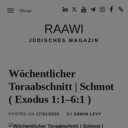
Skip
LinkedIn
Twitter
Youtube
Telegram
Instagram
Facebook
TikTok
Menu
to
content
RAAWI
JÜDISCHES MAGAZIN
Wöchentlicher
Toraabschnitt | Schmot
( Exodus 1:1–6:1 )
POSTED ON
17/01/2020
BY
ARMIN LEVY