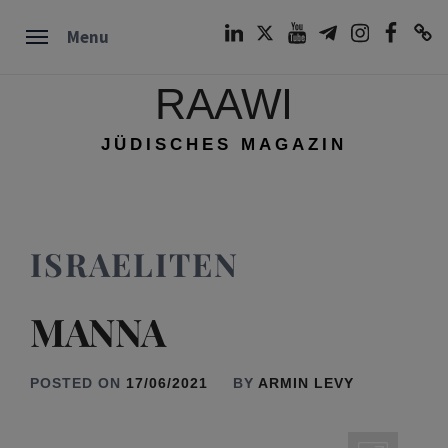
Skip
LinkedIn
Twitter
Youtube
Telegram
Instagram
Facebook
TikTok
Menu
to
content
RAAWI
JÜDISCHES MAGAZIN
ISRAELITEN
MANNA
POSTED ON
17/06/2021
BY
ARMIN LEVY