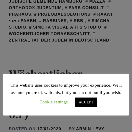
JÜDISCHE GEMEINDE HAMBURG
,
MAZZA
,
ORTHODOX JUDENTUM
,
PARS CONSULT
,
PHARAOS
,
PRGLOBALSOLUTIONS
,
RAAWI
ראווי РААВИ
,
RABBINER
,
RBBI
,
SIMCHA
STUDIO
,
SIMCHA VISUAL ARTS STUDIO
,
WÖCHENTLICHER TORAABSCHNITT
,
ZENTRALRAT DER JUDEN IN DEUTSCHLAND
Wöchentlicher
Toraabschnitt |
This website uses cookies to improve your experience. We'll
assume you're ok with this, but you can opt-out if you wish.
Schmot ( Exodus 1:1–
Cookie settings
ACCEPT
6:1 )
POSTED ON
17/01/2020
BY
ARMIN LEVY