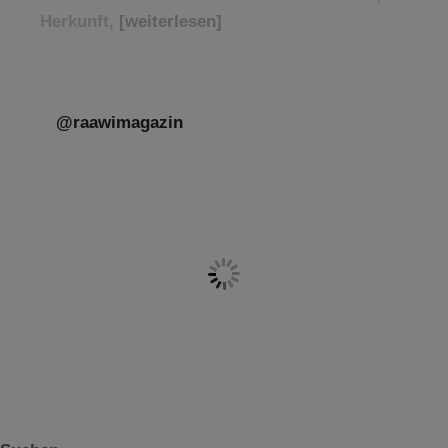
Herkunft,
[weiterlesen]
@raawimagazin