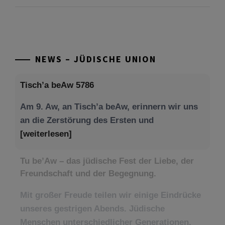
NEWS – JÜDISCHE UNION
Tisch’a beAw 5786
Am 9. Aw, an Tisch’a beAw, erinnern wir uns
an die Zerstörung des Ersten und
[weiterlesen]
Tu be’Aw – das jüdische Fest der Liebe, der
Freundschaft und der Begegnung.
Mit großer Freude teilen wir einige Eindrücke
unseres gestrigen Abends. Jüdische
Menschen unterschiedlicher Generationen,