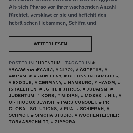
Als sich Pharao vor ihrer wachsenden Anzahl
fürchtet, versklavt er sie und befiehlt den
hebräischen Hebammen, Schifra und
WEITERLESEN
POSTED IN
JUDENTUM
TAGGED IN
#RAAWIראוויРААВИ
,
18770
,
ÄGYPTER
,
AMRAM
,
ARMIN LEVY
,
BEI UNS IN HAMBURG
,
EXODUS
,
GERMANY
,
HAMBURG
,
HAYOM
,
ISRAELITEN
,
JGHH
,
JITROS
,
JUDAISM
,
JUDENTUM
,
KORB
,
MIDIAN
,
MOSES
,
NIL
,
ORTHODOX JEWISH
,
PARS CONSULT
,
PR
GLOBAL SOLUTIONS
,
PUA
,
SCHIFRAH
,
SCHMOT
,
SIMCHA STUDIO
,
WÖCHENTLICHER
TORAABSCHNITT
,
ZIPPORA