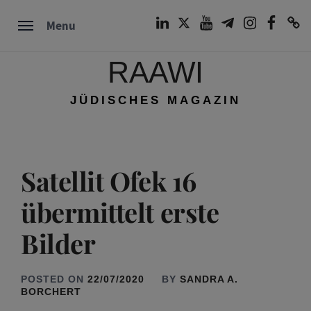
Skip
LinkedIn
Twitter
Youtube
Telegram
Instagram
Facebook
TikTok
Menu
to
content
RAAWI
JÜDISCHES MAGAZIN
Satellit Ofek 16
übermittelt erste
Bilder
POSTED ON
22/07/2020
BY
SANDRA A.
BORCHERT