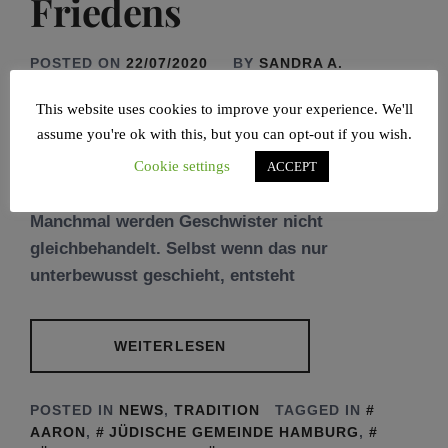
Friedens
POSTED ON
22/07/2020
BY
SANDRA A.
BORCHERT
This website uses cookies to improve your experience. We'll
assume you're ok with this, but you can opt-out if you wish.
Es ist bekannt, dass sich die Fehler der Eltern
Cookie settings
ACCEPT
über Generationen hinweg wiederholen.
Manchmal werden Geschwister nicht
gleichbehandelt. Selbst wenn das nur
unterbewusst geschieht, entsteht
WEITERLESEN
POSTED IN
NEWS
,
TRADITION
TAGGED IN
AARON
,
JÜDISCHE GEMEINDE HAMBURG
,