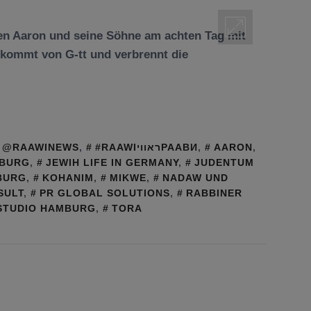
n Aaron und seine Söhne am achten Tag mit
 kommt von G-tt und verbrennt die
@RAAWINEWS
,
#RAAWIראוויРААВИ
,
AARON
,
MBURG
,
JEWIH LIFE IN GERMANY
,
JUDENTUM
BURG
,
KOHANIM
,
MIKWE
,
NADAW UND
SULT
,
PR GLOBAL SOLUTIONS
,
RABBINER
STUDIO HAMBURG
,
TORA