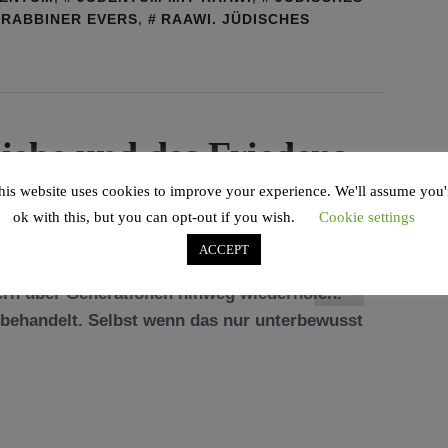
RABBINER EVERS
,
RAAWI. JÜDISCHES
iebe und des Friedens
his website uses cookies to improve your experience. We'll assume you'
ORCHERT
ok with this, but you can opt-out if you wish.
Cookie settings
ACCEPT
ltern über Generationen hinweg wiederholen.
behandelt. Selbst wenn das nur unterbewusst