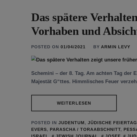
Das spätere Verhalten
Vorhaben und Absich
POSTED ON
01/04/2021
BY
ARMIN LEVY
Schemini – der 8. Tag. Am achten Tag der 
Majestät G“ttes. Himmlisches Feuer verzeh
WEITERLESEN
POSTED IN
JUDENTUM
,
JÜDISCHE FEIERTA
EVERS
,
PARASCHA / TORAABSCHNITT
,
PESS
ISRAEL
,
JEWISH JOURNAL
,
JOSEF
,
JU