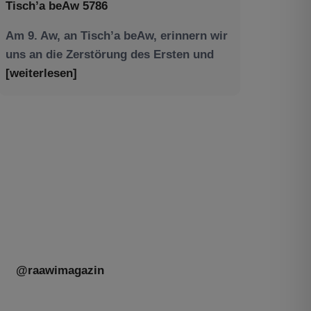
Am 9. Aw, an Tisch’a beAw, erinnern wir
uns an die Zerstörung des Ersten und
[weiterlesen]
Tu be’Aw – das jüdische Fest der Liebe,
der Freundschaft und der Begegnung.
Mit großer Freude teilen wir einige
Eindrücke unseres gestrigen Abends.
Jüdische Menschen unterschiedlicher
Generationen, Herkunft,
[weiterlesen]
@raawimagazin