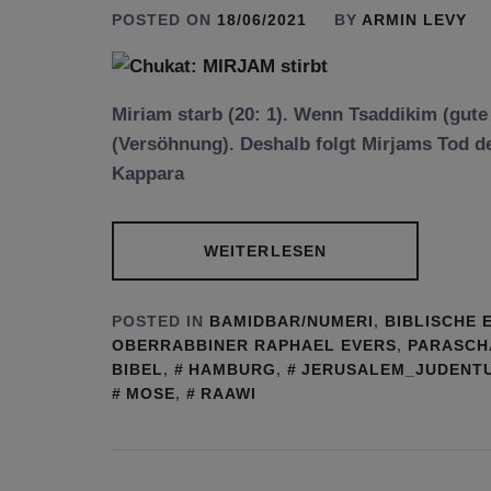
POSTED ON
18/06/2021
BY
ARMIN LEVY
Miriam starb (20: 1). Wenn Tsaddikim (gute
(Versöhnung). Deshalb folgt Mirjams Tod d
Kappara
WEITERLESEN
POSTED IN
BAMIDBAR/NUMERI
,
BIBLISCHE 
OBERRABBINER RAPHAEL EVERS
,
PARASCH
BIBEL
,
HAMBURG
,
JERUSALEM_JUDENT
MOSE
,
RAAWI