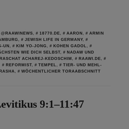
@RAAWINEWS
,
18770.DE
,
AARON
,
ARMIN
HAMBURG
,
JEWISH LIFE IN GERMANY
,
G-UN
,
KIM YO-JONG
,
KOHEN GADOL
,
ÄCHSTEN WIE DICH SELBST
,
NADAW UND
RASCHAT ACHAREJ-KEDOSCHIM
,
RAAWI.DE
,
,
REFORMIST
,
TEMPEL
,
TIER- UND MEHL-
RASHA
,
WÖCHENTLICHER TORAABSCHNITT
evitikus 9:1–11:47