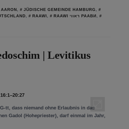
AARON
,
JÜDISCHE GEMEINDE HAMBURG
,
UTSCHLAND
,
RAAWI
,
RAAWI ראווי РААВИ
,
doschim | Levitikus
-tt, dass niemand ohne Erlaubnis in das
ohen Gadol (Hohepriester), darf einmal im Jahr,