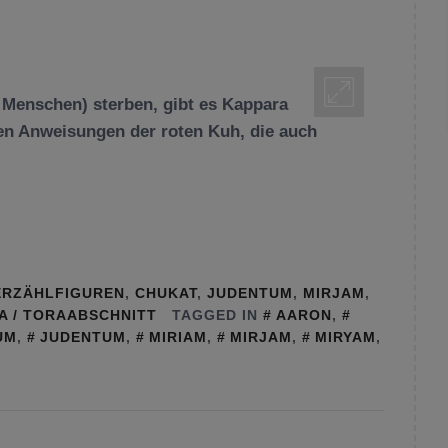
 Menschen) sterben, gibt es Kappara
en Anweisungen der roten Kuh, die auch
ERZÄHLFIGUREN
,
CHUKAT
,
JUDENTUM
,
MIRJAM
,
A / TORAABSCHNITT
TAGGED IN
AARON
,
UM
,
JUDENTUM
,
MIRIAM
,
MIRJAM
,
MIRYAM
,