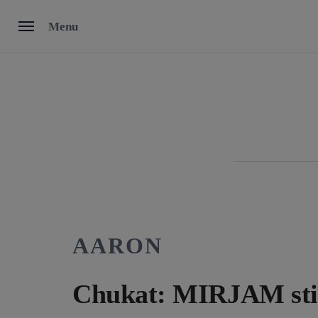
Skip
Menu
to
content
AARON
Chukat: MIRJAM sti