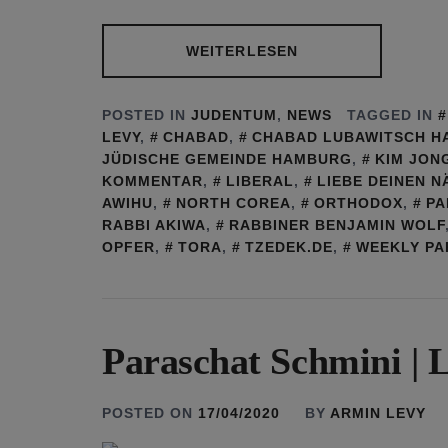
WEITERLESEN
POSTED IN
JUDENTUM
,
NEWS
TAGGED IN
LEVY
,
CHABAD
,
CHABAD LUBAWITSCH 
JÜDISCHE GEMEINDE HAMBURG
,
KIM JON
KOMMENTAR
,
LIBERAL
,
LIEBE DEINEN N
AWIHU
,
NORTH COREA
,
ORTHODOX
,
PA
RABBI AKIWA
,
RABBINER BENJAMIN WOLF
OPFER
,
TORA
,
TZEDEK.DE
,
WEEKLY PA
Paraschat Schmini | L
POSTED ON
17/04/2020
BY
ARMIN LEVY