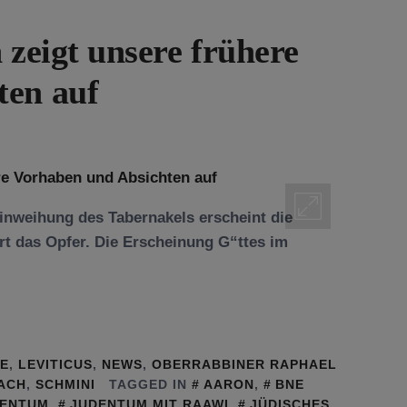
 zeigt unsere frühere
ten auf
Einweihung des Tabernakels erscheint die
rt das Opfer. Die Erscheinung G“ttes im
GE
,
LEVITICUS
,
NEWS
,
OBERRABBINER RAPHAEL
ACH
,
SCHMINI
TAGGED IN
AARON
,
BNE
DENTUM
,
JUDENTUM MIT RAAWI
,
JÜDISCHES