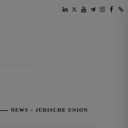
LinkedIn
Twitter
Youtube
Telegram
Instagram
Facebook
TikTok
NEWS – JÜDISCHE UNION
Tisch’a beAw 5786