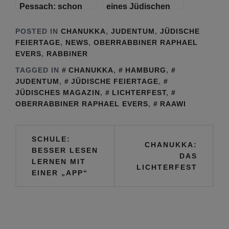
Pessach: schon
eines Jüdischen
damals waren wir
Anführers
Fremde im Land
POSTED IN
CHANUKKA
,
JUDENTUM
,
JÜDISCHE
Ägypten
FEIERTAGE
,
NEWS
,
OBERRABBINER RAPHAEL
EVERS
,
RABBINER
TAGGED IN
CHANUKKA
,
HAMBURG
,
JUDENTUM
,
JÜDISCHE FEIERTAGE
,
JÜDISCHES MAGAZIN
,
LICHTERFEST
,
OBERRABBINER RAPHAEL EVERS
,
RAAWI
Beitragsnavigation
SCHULE:
CHANUKKA:
BESSER LESEN
DAS
LERNEN MIT
LICHTERFEST
EINER „APP“