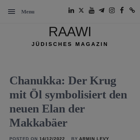
Skip
LinkedIn
Twitter
Youtube
Telegram
Instagram
Facebook
TikTok
Menu
to
content
RAAWI
JÜDISCHES MAGAZIN
Chanukka: Der Krug
mit Öl symbolisiert den
neuen Elan der
Makkabäer
POSTED ON
14/12/2022
BY
ARMIN LEVY