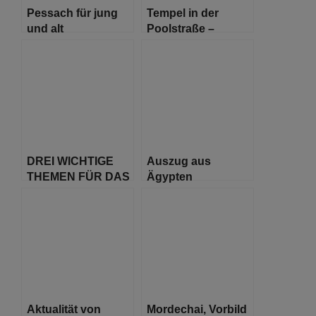
Pessach für jung
Tempel in der
und alt
Poolstraße –
Chanukkah
5782/2021
DREI WICHTIGE
Auszug aus
THEMEN FÜR DAS
Ägypten
DIESJÄHRIGE
PESSACHFEST
Aktualität von
Mordechai, Vorbild