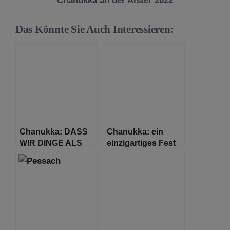
Chanukka an der Alster 2022
Das Könnte Sie Auch Interessieren:
Chanukka: DASS
Chanukka: ein
WIR DINGE ALS
einzigartiges Fest
SELBSTVERSTÄNDLICH
ANSEHEN, IST
UNSER GRÖßTER
FEHLER