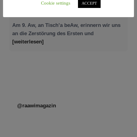
Cookie settings
ACCEPT
Am 9. Aw, an Tisch’a beAw, erinnern wir uns
an die Zerstörung des Ersten und
[weiterlesen]
@raawimagazin