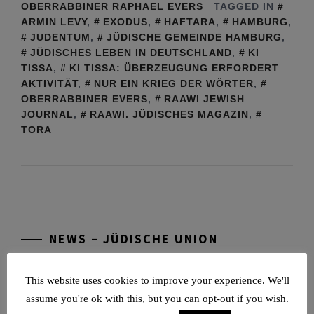
OBERRABBINER RAPHAEL EVERS
TAGGED IN
ARMIN LEVY
,
EXODUS
,
HAFTARA
,
HAMBURG
,
JUDENTUM
,
JÜDISCHE GEMEINDE HAMBURG
,
JÜDISCHES LEBEN IN DEUTSCHLAND
,
KI
TISSA
,
KI TISSA: ÜBERZEUGUNG ERFORDERT
AKTIVITÄT
,
NUR EIN KRIEG DER WÖRTER
,
OBERRABBINER EVERS
,
RAAWI JEWISH
JOURNAL
,
RAAWI. JÜDISCHES MAGAZIN
,
TORA
Tu be’Aw – das jüdische Fest der Liebe, der
Freundschaft und der Begegnung.
Mit großer Freude teilen wir einige Eindrücke
unseres gestrigen Abends. Jüdische
Menschen unterschiedlicher Generationen,
NEWS – JÜDISCHE UNION
Herkunft,
[weiterlesen]
This website uses cookies to improve your experience. We'll
Tisch’a beAw 5786
assume you're ok with this, but you can opt-out if you wish.