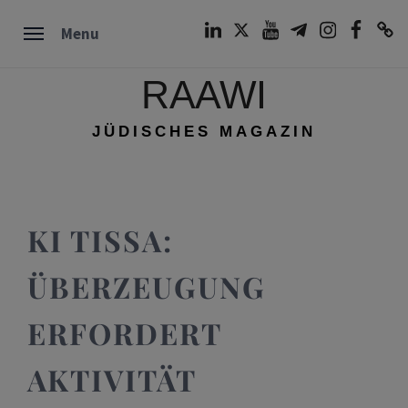
Skip
LinkedIn
Twitter
Youtube
Telegram
Instagram
Facebook
TikTok
Menu
to
content
RAAWI
JÜDISCHES MAGAZIN
KI TISSA:
ÜBERZEUGUNG
ERFORDERT
AKTIVITÄT