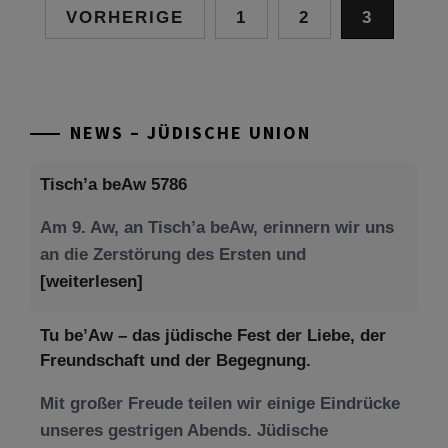
Seitennummerierung
VORHERIGE
1
2
3
der
Beiträge
NEWS – JÜDISCHE UNION
Tisch’a beAw 5786
Am 9. Aw, an Tisch’a beAw, erinnern wir uns
an die Zerstörung des Ersten und
[weiterlesen]
Tu be’Aw – das jüdische Fest der Liebe, der
Freundschaft und der Begegnung.
Mit großer Freude teilen wir einige Eindrücke
unseres gestrigen Abends. Jüdische