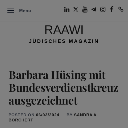
Skip
LinkedIn
Twitter
Youtube
Telegram
Instagram
Facebook
TikTok
Menu
to
content
RAAWI
JÜDISCHES MAGAZIN
Barbara Hüsing mit
Bundesverdienstkreuz
ausgezeichnet
POSTED ON
06/03/2024
BY
SANDRA A.
BORCHERT