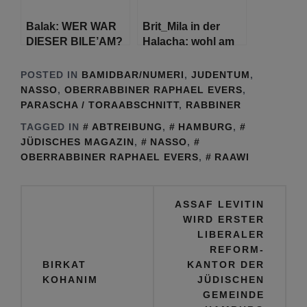
Balak: WER WAR
Brit_Mila in der
DIESER BILE’AM?
Halacha: wohl am
Schabbat, nicht in
der Nacht
POSTED IN
BAMIDBAR/NUMERI
,
JUDENTUM
,
NASSO
,
OBERRABBINER RAPHAEL EVERS
,
PARASCHA / TORAABSCHNITT
,
RABBINER
TAGGED IN
ABTREIBUNG
,
HAMBURG
,
JÜDISCHES MAGAZIN
,
NASSO
,
OBERRABBINER RAPHAEL EVERS
,
RAAWI
Beitragsnavigation
ASSAF LEVITIN
WIRD ERSTER
LIBERALER
REFORM-
BIRKAT
KANTOR DER
KOHANIM
JÜDISCHEN
GEMEINDE