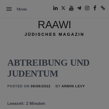
Skip
LinkedIn
Twitter
Youtube
Telegram
Instagram
Facebook
TikTok
Menu
to
content
RAAWI
JÜDISCHES MAGAZIN
ABTREIBUNG UND
JUDENTUM
POSTED ON
08/06/2022
BY
ARMIN LEVY
Lesezeit:
2
Minuten