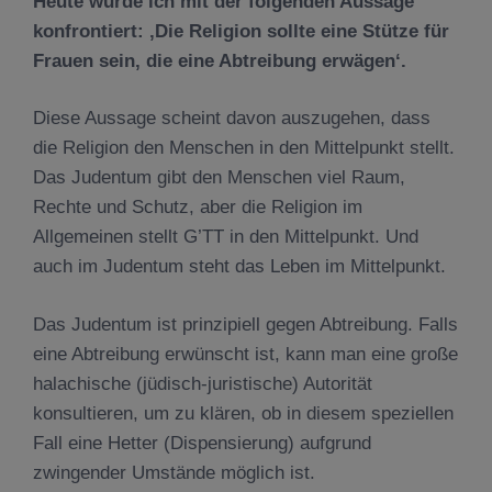
Heute wurde ich mit der folgenden Aussage
konfrontiert:
‚
Die Religion sollte eine St
ü
tze f
ü
r
Frauen sein, die eine Abtreibung erw
ä
gen
‘
.
Diese Aussage scheint davon auszugehen, dass
die Religion den Menschen in den Mittelpunkt stellt.
Das Judentum gibt den Menschen viel Raum,
Rechte und Schutz, aber die Religion im
Allgemeinen stellt G’TT in den Mittelpunkt. Und
auch im Judentum steht das Leben im Mittelpunkt.
Das Judentum ist prinzipiell gegen Abtreibung. Falls
eine Abtreibung erwünscht ist, kann man eine große
halachische (jüdisch-juristische) Autorität
konsultieren, um zu klären, ob in diesem speziellen
Fall eine Hetter (Dispensierung) aufgrund
zwingender Umstände möglich ist.