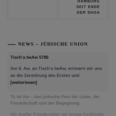
HAMBURG
SEIT ENDE
DER SHOA
NEWS – JÜDISCHE UNION
Tisch’a beAw 5786
Am 9. Aw, an Tisch’a beAw, erinnern wir uns
an die Zerstörung des Ersten und
[weiterlesen]
Tu be’Aw – das jüdische Fest der Liebe, der
Freundschaft und der Begegnung.
Mit großer Freude teilen wir einige Eindrücke