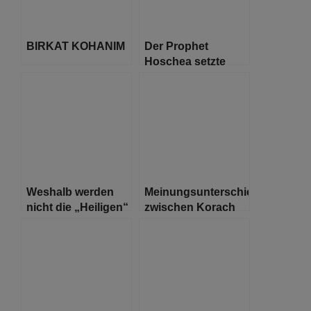
BIRKAT KOHANIM
Der Prophet
Hoschea setzte
sich gegen
Missstände und
Götzendienst ein
Weshalb werden
Meinungsunterschiede
nicht die „Heiligen“
zwischen Korach
und die
und Mosche
„Gelehrten“
ausgewählt, um
das Volk zu
segnen?