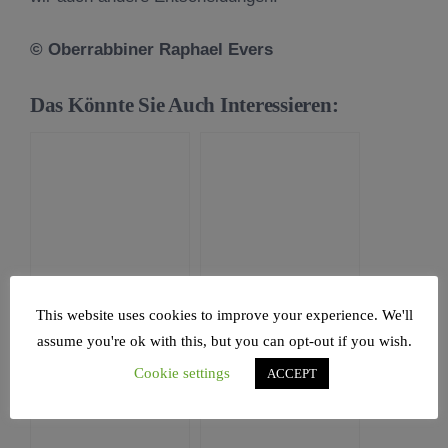
© Oberrabbiner Raphael Evers
Das Könnte Sie Auch Interessieren:
HAFTARA: Richter
Birkat Kohanim,
This website uses cookies to improve your experience. We'll
13, die Geburt von
der Priestersegen:
assume you're ok with this, but you can opt-out if you wish.
Schimschon
einige unbekannte
Aspekte
Cookie settings
ACCEPT