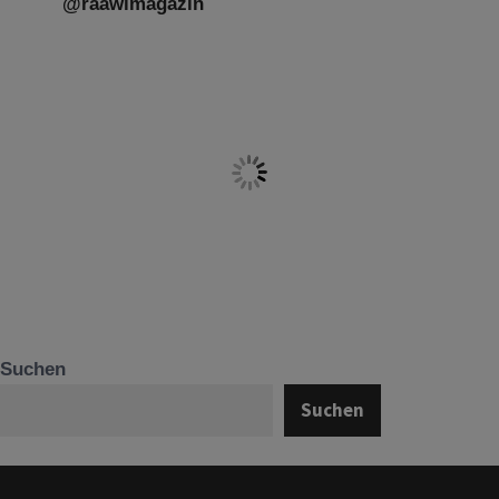
@raawimagazin
Suchen
Suchen