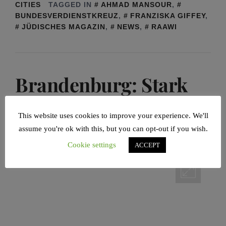
CITIES
TAGGED IN
AHMAD MANSOUR
,
BUNDESVERDIENSTKREUZ
,
FRANZISKA GIFFEY
,
JÜDISCHES MAGAZIN
,
NEWS
,
RAAWI
Brandenburg: Stark
gegen Antisemitismus
This website uses cookies to improve your experience. We'll
assume you're ok with this, but you can opt-out if you wish.
POSTED ON
02/11/2021
BY
ARMIN LEVY
Cookie settings
ACCEPT