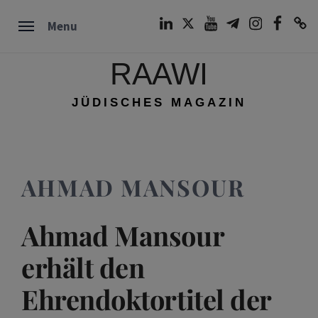
Skip
LinkedIn
Twitter
Youtube
Telegram
Instagram
Facebook
TikTok
Menu
to
content
RAAWI
JÜDISCHES MAGAZIN
AHMAD MANSOUR
Ahmad Mansour
erhält den
Ehrendoktortitel der