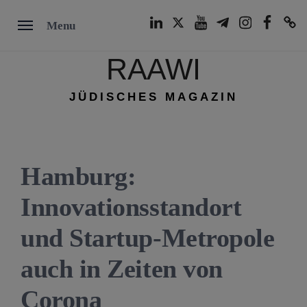
Skip
LinkedIn
Twitter
Youtube
Telegram
Instagram
Facebook
TikTok
Menu
to
content
RAAWI
JÜDISCHES MAGAZIN
Hamburg:
Innovationsstandort
und Startup-Metropole
auch in Zeiten von
Corona