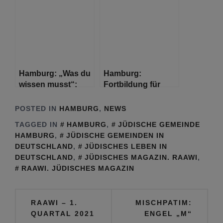
Gemeinde
Hamburg“ – Neue
Hamburg bekommt
Episode ist da
Verstärkung
Hamburg: „Was du
Hamburg:
wissen musst“:
Fortbildung für
Verbrauchertipps
Lehrkräfte –
für junge Leute
Entrepreneurship
POSTED IN
HAMBURG
,
NEWS
Education
TAGGED IN
HAMBURG
,
JÜDISCHE GEMEINDE
HAMBURG
,
JÜDISCHE GEMEINDEN IN
DEUTSCHLAND
,
JÜDISCHES LEBEN IN
DEUTSCHLAND
,
JÜDISCHES MAGAZIN. RAAWI
,
RAAWI. JÜDISCHES MAGAZIN
Beitragsnavigation
RAAWI – 1.
MISCHPATIM:
QUARTAL 2021
ENGEL „M“