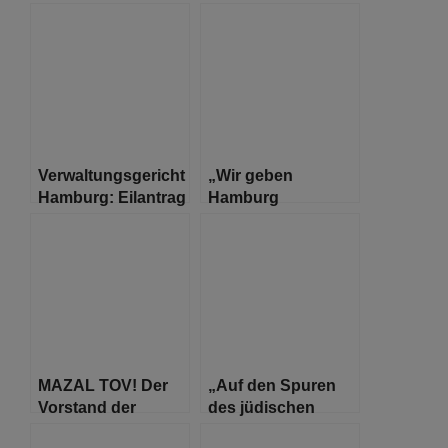
meiner innig
Frauentag: Sidonie
geliebten
Werner (1860-
deutschen Heimat“
1932), Hamburger
Frauenrechtlerin
Verwaltungsgericht
„Wir geben
Hamburg: Eilantrag
Hamburg
gegen
Perspektive“
Maskenpflicht in
Senator Dr. Carsten
Parks erfolgreich
Brosda eröffnet
Fotografie-
Ausstellung auf
Litfaßsäulen
MAZAL TOV! Der
„Auf den Spuren
Vorstand der
des jüdischen
Jüdischen
Lebens in