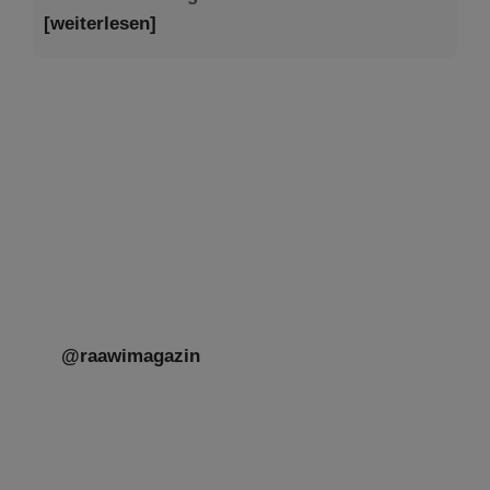
[weiterlesen]
Tu be’Aw – das jüdische Fest der Liebe, der
Freundschaft und der Begegnung.
Mit großer Freude teilen wir einige Eindrücke
unseres gestrigen Abends. Jüdische
Menschen unterschiedlicher Generationen,
Herkunft,
[weiterlesen]
@raawimagazin