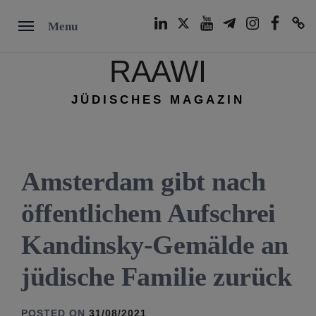
Skip
LinkedIn
Twitter
Youtube
Telegram
Instagram
Facebook
TikTok
Menu
to
content
RAAWI
JÜDISCHES MAGAZIN
Amsterdam gibt nach
öffentlichem Aufschrei
Kandinsky-Gemälde an
jüdische Familie zurück
POSTED ON
31/08/2021