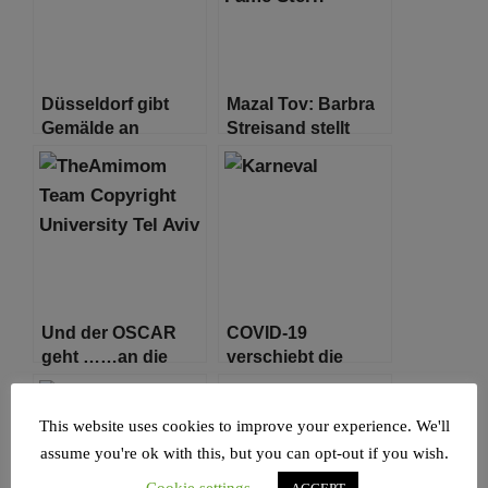
Düsseldorf gibt
Mazal Tov: Barbra
Gemälde an
Streisand stellt
jüdischen Erben
einen neuen
zurück
Rekord auf
Und der OSCAR
COVID-19
geht ……an die
verschiebt die
Universität Tel Aviv
Wiederbelebung
der jüdischen
This website uses cookies to improve your experience. We'll
Karnevalstradition
assume you're ok with this, but you can opt-out if you wish.