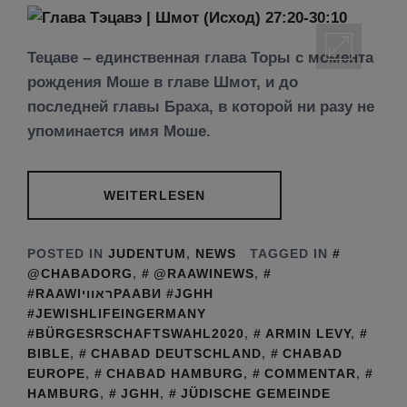
Тецаве – единственная глава Торы с момента
рождения Моше в главе Шмот, и до
последней главы Браха, в которой ни разу не
упоминается имя Моше.
WEITERLESEN
POSTED IN
JUDENTUM
,
NEWS
TAGGED IN
@CHABADORG
,
@RAAWINEWS
,
#RAAWIראוויРААВИ #JGHH
#JEWISHLIFEINGERMANY
#BÜRGESRSCHAFTSWAHL2020
,
ARMIN LEVY
,
BIBLE
,
CHABAD DEUTSCHLAND
,
CHABAD
EUROPE
,
CHABAD HAMBURG
,
COMMENTAR
,
HAMBURG
,
JGHH
,
JÜDISCHE GEMEINDE