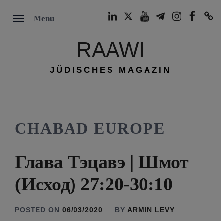
Skip
LinkedIn
Twitter
Youtube
Telegram
Instagram
Facebook
TikTok
Menu
to
content
RAAWI
JÜDISCHES MAGAZIN
CHABAD EUROPE
Глава Тэцавэ | Шмот
(Исход) 27:20-30:10
POSTED ON
06/03/2020
BY
ARMIN LEVY