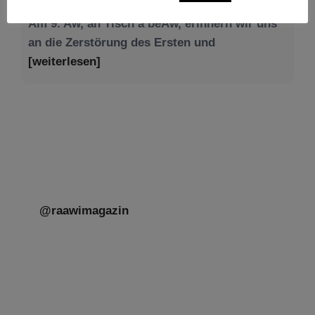
[weiterlesen]
@raawimagazin