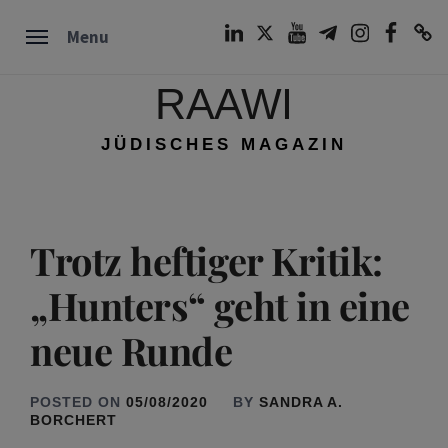
Skip
LinkedIn
Twitter
Youtube
Telegram
Instagram
Facebook
TikTok
Menu
to
content
RAAWI
JÜDISCHES MAGAZIN
Trotz heftiger Kritik:
„Hunters“ geht in eine
neue Runde
POSTED ON
05/08/2020
BY
SANDRA A.
BORCHERT