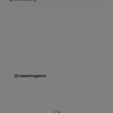
Tu be’Aw – das jüdische Fest der Liebe, der
Freundschaft und der Begegnung.
Mit großer Freude teilen wir einige Eindrücke
unseres gestrigen Abends. Jüdische
Menschen unterschiedlicher Generationen,
Herkunft,
[weiterlesen]
@raawimagazin