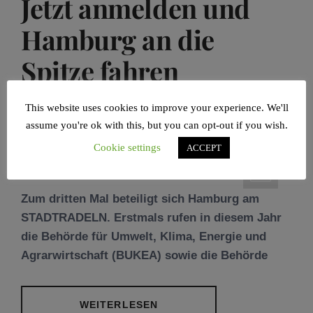
Jetzt anmelden und
Hamburg an die
Spitze fahren
POSTED ON
05/08/2020
BY
SANDRA A.
This website uses cookies to improve your experience. We'll
BORCHERT
assume you're ok with this, but you can opt-out if you wish.
Cookie settings
ACCEPT
Zum dritten Mal beteiligt sich Hamburg am
STADTRADELN. Erstmals rufen in diesem Jahr
die Behörde für Umwelt, Klima, Energie und
Agrarwirtschaft (BUKEA) sowie die Behörde
WEITERLESEN