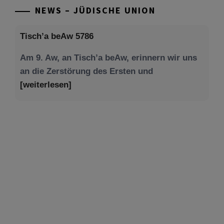
NEWS – JÜDISCHE UNION
Tisch’a beAw 5786
Am 9. Aw, an Tisch’a beAw, erinnern wir uns
an die Zerstörung des Ersten und
[weiterlesen]
Tu be’Aw – das jüdische Fest der Liebe, der
Freundschaft und der Begegnung.
Mit großer Freude teilen wir einige Eindrücke
unseres gestrigen Abends. Jüdische
Menschen unterschiedlicher Generationen,
Herkunft,
[weiterlesen]