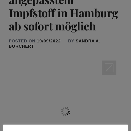
Impfstoff in Hamburg
ab sofort möglich
POSTED ON
19/09/2022
BY
SANDRA A.
BORCHERT