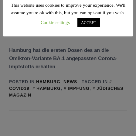
This website uses cookies to improve your experience. We'll
assume you're ok with this, but you can opt-out if you wish.
Cookie settings
ACCEPT
Hamburg hat die ersten Dosen des an die
Omikron-Variante BA.1 angepassten Corona-
Impfstoffs erhalten.
POSTED IN
HAMBURG
,
NEWS
TAGGED IN
COVID19
,
HAMBURG
,
IMPFUNG
,
JÜDISCHES
MAGAZIN