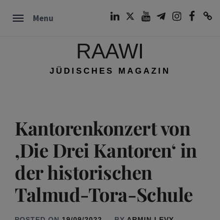
Skip
LinkedIn
Twitter
Youtube
Telegram
Instagram
Facebook
TikTok
Menu
to
content
RAAWI
JÜDISCHES MAGAZIN
Kantorenkonzert von
‚Die Drei Kantoren‘ in
der historischen
Talmud-Tora-Schule
POSTED ON
19/09/2022
BY
ARMIN LEVY