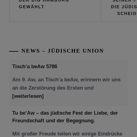
DER DIG HAMBURG
SEINER 
GEWÄHLT
DIE JÜDI
SCHEI
NEWS – JÜDISCHE UNION
Tisch’a beAw 5786
Am 9. Aw, an Tisch’a beAw, erinnern wir uns
an die Zerstörung des Ersten und
[weiterlesen]
Tu be’Aw – das jüdische Fest der Liebe, der
Freundschaft und der Begegnung.
Mit großer Freude teilen wir einige Eindrücke