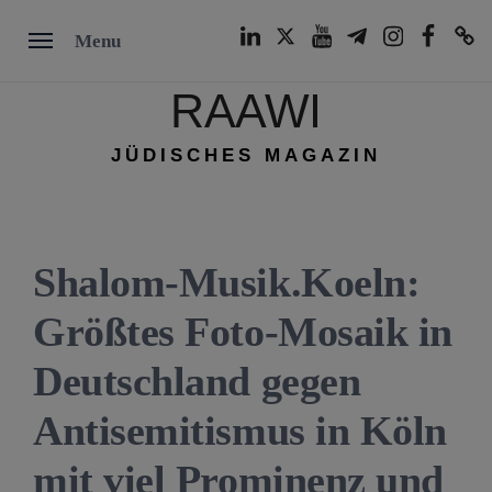
Skip
LinkedIn
Twitter
Youtube
Telegram
Instagram
Facebook
TikTok
Menu
to
content
RAAWI
JÜDISCHES MAGAZIN
Shalom-Musik.Koeln:
Größtes Foto-Mosaik in
Deutschland gegen
Antisemitismus in Köln
mit viel Prominenz und