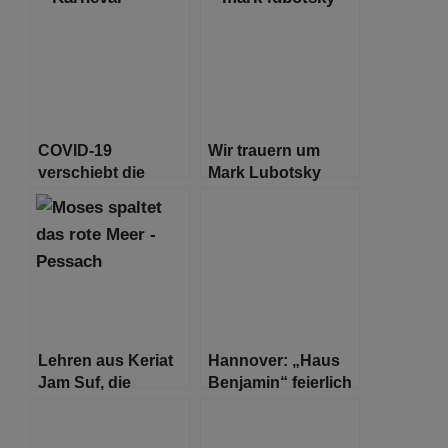
geht es eigentlich
„Freitagnacht
um die Polio-
Jews“ macht mit
Impfung eines
der jüdischen
jüdischen Jungen
Kultur vertraut
COVID-19
Wir trauern um
verschiebt die
Mark Lubotsky
Wiederbelebung
der jüdischen
Karnevalstradition
Lehren aus Keriat
Hannover: „Haus
Jam Suf, die
Benjamin“ feierlich
Spaltung des
eröffnet
Schilfmeeres – das