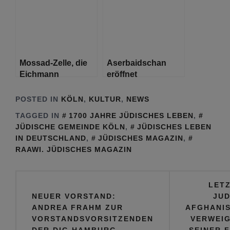
Ende der Sklaverei
Mossad-Zelle, die
Aserbaidschan
Eichmann
eröffnet
schnappte, wurde
Handelsbüro in Tel
daran gehindert,
Aviv als
POSTED IN
KÖLN
,
KULTUR
,
NEWS
Mengele zu fangen
Vorbereitung auf
TAGGED IN
1700 JAHRE JÜDISCHES LEBEN
,
die zukünftige
JÜDISCHE GEMEINDE KÖLN
,
JÜDISCHES LEBEN
Eröffnung einer
IN DEUTSCHLAND
,
JÜDISCHES MAGAZIN
,
Botschaft
RAAWI. JÜDISCHES MAGAZIN
Beitragsnavigation
LET
NEUER VORSTAND:
JUD
ANDREA FRAHM ZUR
AFGHANI
VORSTANDSVORSITZENDEN
VERWEI