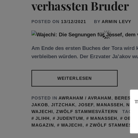
verhassten Bruder
POSTED ON
13/12/2021
BY
ARMIN LEVY
Am Ende des ersten Buches der Tora wird kl
verbleiben würden. Der Erzvater Ja’akov w
WEITERLESEN
POSTED IN
AWRAHAM / AVRAHAM
,
BERESCH
T
JAKOB
,
JITZCHAK
,
JOSEF
,
MANASSEH
,
NEW
WAJECHI
,
ZWÖLF STAMMESVÄTERN
TAGGE
JLIHH
,
JUDENTUM
,
MANASSEH
,
OBER
MAGAZIN
,
WAJECHI
,
ZWÖLF STAMMESV