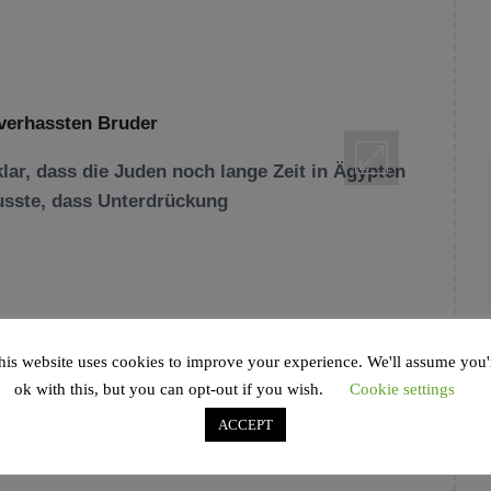
ar, dass die Juden noch lange Zeit in Ägypten
usste, dass Unterdrückung
IT
,
BIBLISCHE ERZÄHLFIGUREN
,
EPHRAIM
,
his website uses cookies to improve your experience. We'll assume you'
S
,
OBERRABBINER RAPHAEL EVERS
,
RABBINER
,
ok with this, but you can opt-out if you wish.
Cookie settings
D IN
EPHRAIM
,
HAMBURG
,
JGHH
,
JLIDE
,
RABBINER EVERS
,
RAAWI
,
RAAWI. JÜDISCHES
ACCEPT
ÄTERN