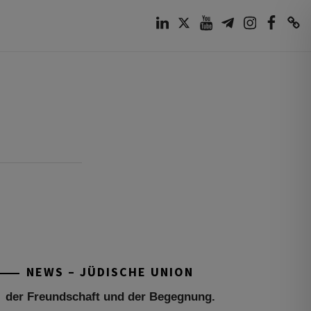
LinkedIn
Twitter
Youtube
Telegram
Instagram
Facebook
TikTok
Tu be’Aw – das jüdische Fest der Liebe,
der Freundschaft und der Begegnung.
Mit großer Freude teilen wir einige
Eindrücke unseres gestrigen Abends.
Jüdische Menschen unterschiedlicher
NEWS – JÜDISCHE UNION
Generationen, Herkunft,
[weiterlesen]