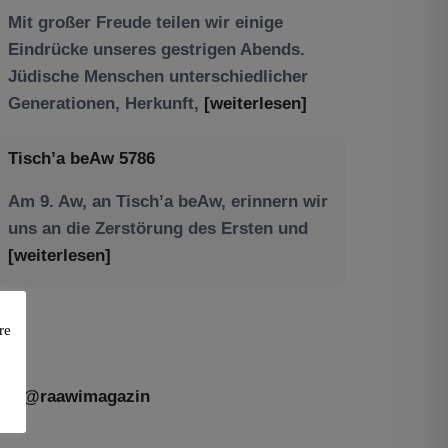
Tisch’a beAw 5786
Am 9. Aw, an Tisch’a beAw, erinnern wir
uns an die Zerstörung des Ersten und
[weiterlesen]
re
@raawimagazin