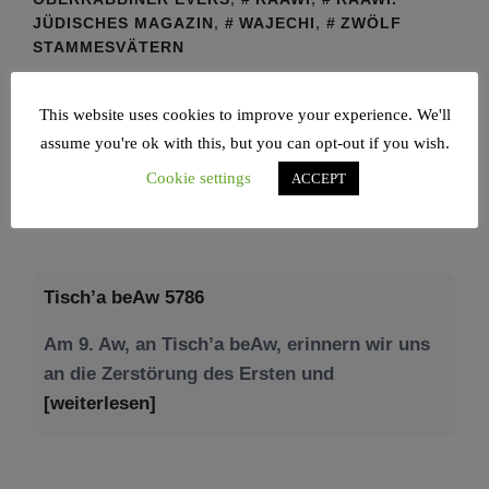
JÜDISCHES MAGAZIN
,
WAJECHI
,
ZWÖLF
STAMMESVÄTERN
This website uses cookies to improve your experience. We'll
assume you're ok with this, but you can opt-out if you wish.
Cookie settings
ACCEPT
NEWS – JÜDISCHE UNION
Tisch’a beAw 5786
Am 9. Aw, an Tisch’a beAw, erinnern wir uns
an die Zerstörung des Ersten und
[weiterlesen]
Tu be’Aw – das jüdische Fest der Liebe, der
Freundschaft und der Begegnung.