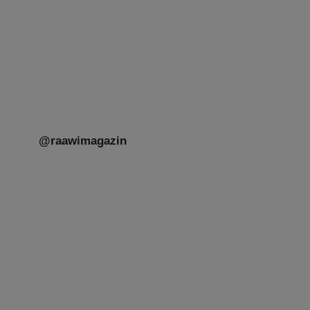
Mit großer Freude teilen wir einige Eindrücke
unseres gestrigen Abends. Jüdische
Menschen unterschiedlicher Generationen,
Herkunft,
[weiterlesen]
@raawimagazin