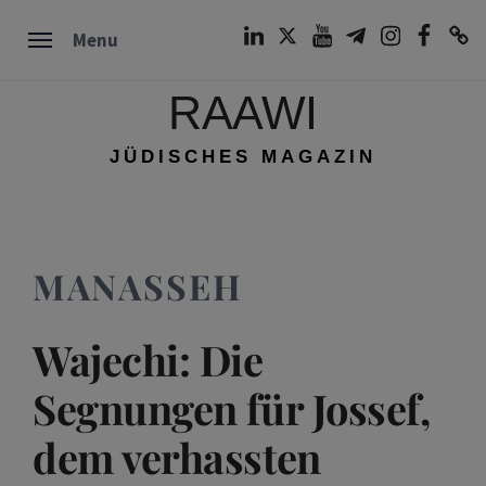
Skip
LinkedIn
Twitter
Youtube
Telegram
Instagram
Facebook
TikTok
Menu
to
content
RAAWI
JÜDISCHES MAGAZIN
MANASSEH
Wajechi: Die
Segnungen für Jossef,
dem verhassten