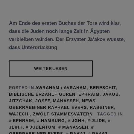
Am Ende des ersten Buches der Tora wird klar,
dass die Juden noch lange Zeit in Ägypten
verbleiben würden. Der Erzvater Ja’akov wusste,
dass Unterdrückung
WEITERLESEN
POSTED IN
AWRAHAM / AVRAHAM
,
BERESCHIT
,
BIBLISCHE ERZÄHLFIGUREN
,
EPHRAIM
,
JAKOB
,
JITZCHAK
,
JOSEF
,
MANASSEH
,
NEWS
,
OBERRABBINER RAPHAEL EVERS
,
RABBINER
,
WAJECHI
,
ZWÖLF STAMMESVÄTERN
TAGGED IN
EPHRAIM
,
HAMBURG
,
JGHH
,
JLIDE
,
JLIHH
,
JUDENTUM
,
MANASSEH
,
OBERRABBINER EVERS
,
RAAWI
,
RAAWI.