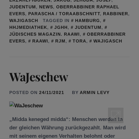
JUDENTUM
,
NEWS
,
OBERRABBINER RAPHAEL
EVERS
,
PARASCHA / TORAABSCHNITT
,
RABBINER
,
WAJIGASCH
TAGGED IN
HAMBURG
,
HHJMEDIATHEK
,
JGHH
,
JUDENTUM
,
JÜDISCHES MAGAZIN. RAAWI
,
OBERRABBINER
EVERS
,
RAAWI
,
RJM
,
TORA
,
WAJIGASCH
WaJeschew
POSTED ON
24/11/2021
BY
ARMIN LEVY
„Midda keneged midda“: Menschen werden in
der gleichen Währung zurückgezahlt. Man wird
mit seinem eigenen Verhalten belohnt oder