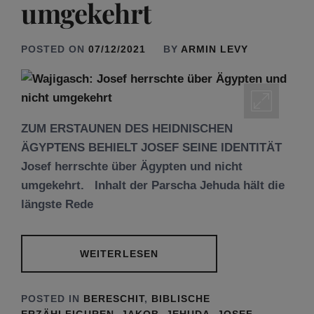
umgekehrt
POSTED ON
07/12/2021
BY
ARMIN LEVY
ZUM ERSTAUNEN DES HEIDNISCHEN
ÄGYPTENS BEHIELT JOSEF SEINE IDENTITÄT
Josef herrschte über Ägypten und nicht
umgekehrt. Inhalt der Parscha Jehuda hält die
längste Rede
WEITERLESEN
POSTED IN
BERESCHIT
,
BIBLISCHE
ERZÄHLFIGUREN
,
JAKOB
,
JEHUDA
,
JOSEF
,