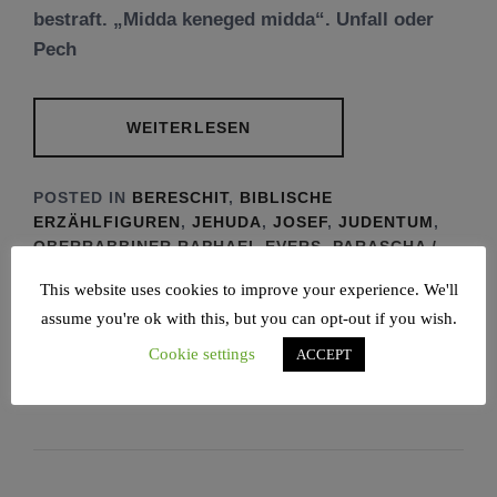
bestraft. „Midda keneged midda“. Unfall oder
Pech
WEITERLESEN
POSTED IN
BERESCHIT
,
BIBLISCHE
ERZÄHLFIGUREN
,
JEHUDA
,
JOSEF
,
JUDENTUM
,
OBERRABBINER RAPHAEL EVERS
,
PARASCHA /
TORAABSCHNITT
,
RABBINER
,
TAMAR
,
This website uses cookies to improve your experience. We'll
WAJESCHEW
TAGGED IN
HAMBURGER
assume you're ok with this, but you can opt-out if you wish.
JÜDISCHE MEDIATHEK
,
HELDENVEREHRUNG
,
JLIDE
,
JLIHH
,
JUDENTUM
,
JÜDISCHES
Cookie settings
ACCEPT
MAGAZIN
,
OBERRABBINER EVERS
,
RAAWI
,
TORA
,
TRAUMKÖNIG
,
WAJESCHEW