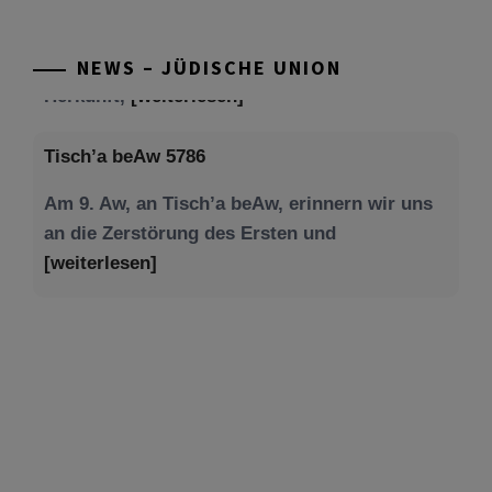
NEWS – JÜDISCHE UNION
Tisch’a beAw 5786
Am 9. Aw, an Tisch’a beAw, erinnern wir uns
an die Zerstörung des Ersten und
[weiterlesen]
Tu be’Aw – das jüdische Fest der Liebe, der
Freundschaft und der Begegnung.
Mit großer Freude teilen wir einige Eindrücke
unseres gestrigen Abends. Jüdische
Menschen unterschiedlicher Generationen,
Herkunft,
[weiterlesen]