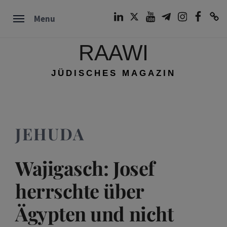
Skip
LinkedIn
Twitter
Youtube
Telegram
Instagram
Facebook
TikTok
Menu
to
content
RAAWI
JÜDISCHES MAGAZIN
JEHUDA
Wajigasch: Josef
herrschte über
Ägypten und nicht