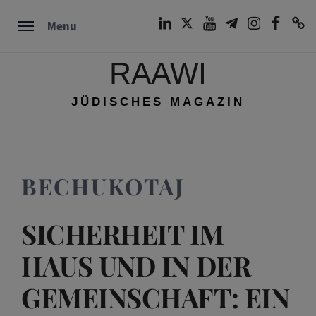
Skip
LinkedIn
Twitter
Youtube
Telegram
Instagram
Facebook
TikTok
Menu
to
content
RAAWI
JÜDISCHES MAGAZIN
BECHUKOTAJ
SICHERHEIT IM
HAUS UND IN DER
GEMEINSCHAFT: EIN