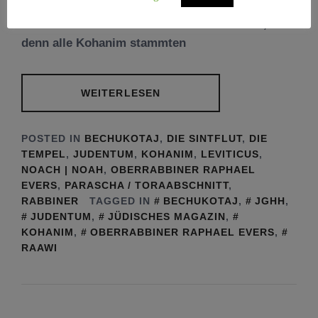
die Priester, einen wichtigen Platz ein. Nicht
umsonst heißt dieses dritte Buch Levitikus,
denn alle Kohanim stammten
WEITERLESEN
POSTED IN
BECHUKOTAJ
,
DIE SINTFLUT
,
DIE
TEMPEL
,
JUDENTUM
,
KOHANIM
,
LEVITICUS
,
NOACH | NOAH
,
OBERRABBINER RAPHAEL
EVERS
,
PARASCHA / TORAABSCHNITT
,
RABBINER
TAGGED IN
BECHUKOTAJ
,
JGHH
,
JUDENTUM
,
JÜDISCHES MAGAZIN
,
KOHANIM
,
OBERRABBINER RAPHAEL EVERS
,
RAAWI