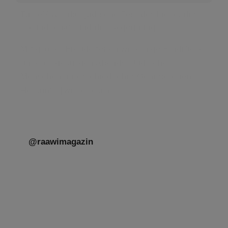
Tu be’Aw – das jüdische Fest der Liebe, der
Freundschaft und der Begegnung.
Mit großer Freude teilen wir einige Eindrücke
unseres gestrigen Abends. Jüdische
Menschen unterschiedlicher Generationen,
Herkunft,
[weiterlesen]
@raawimagazin