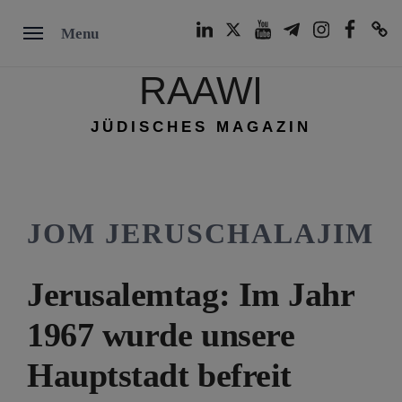
Skip
LinkedIn
Twitter
Youtube
Telegram
Instagram
Facebook
TikTok
Menu
to
content
RAAWI
JÜDISCHES MAGAZIN
JOM JERUSCHALAJIM
Jerusalemtag: Im Jahr
1967 wurde unsere
Hauptstadt befreit