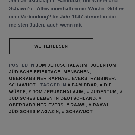
Jom Jeruschalajim, Bamidbar, die Wüste und
Schawu’ot. Alles innerhalb einer Woche. Gibt es
eine Verbindung? Im Jahr 1947 stimmten die
meisten Juden, auch wenn mit
WEITERLESEN
POSTED IN
JOM JERUSCHALAJIM
,
JUDENTUM
,
JÜDISCHE FEIERTAGE
,
MENSCHEN
,
OBERRABBINER RAPHAEL EVERS
,
RABBINER
,
SCHAWUOT
TAGGED IN
BAMIDBAR
,
DIE
WÜSTE
,
JOM JERUSCHALAJIM
,
JUDENTUM
,
JÜDISCHES LEBEN IN DEUTSCHLAND
,
OBERRABBINER EVERS
,
RAAWI
,
RAAWI.
JÜDISCHES MAGAZIN
,
SCHAWUOT