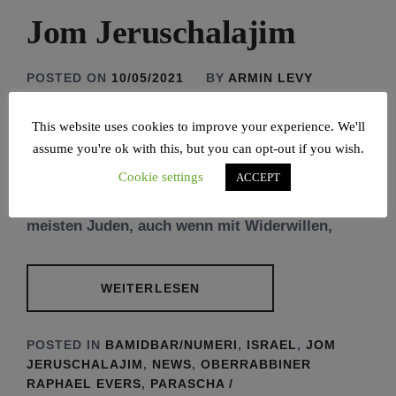
Jom Jeruschalajim
POSTED ON
10/05/2021
BY
ARMIN LEVY
This website uses cookies to improve your experience. We'll
assume you're ok with this, but you can opt-out if you wish.
Jom Jeruschalajim, Bamidbar, die Wüste und
Schawu’ot. Alles innerhalb einer Woche. Gibt es
Cookie settings
ACCEPT
eine Verbindung? Im Jahr 1947 stimmten die
meisten Juden, auch wenn mit Widerwillen,
WEITERLESEN
POSTED IN
BAMIDBAR/NUMERI
,
ISRAEL
,
JOM
JERUSCHALAJIM
,
NEWS
,
OBERRABBINER
RAPHAEL EVERS
,
PARASCHA /