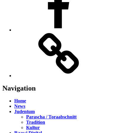
TikTok
Navigation
Home
News
Judentum
Parascha / Toraabschnitt
Tradition
Kultur
Raawi Digital