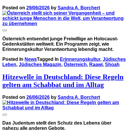
Posted on
29/06/2026
by
Sandra A. Borchert
Österreich entsendet junge Freiwillige an Holocaust-
Gedenkstätten weltweit. Ein Programm zeigt, wie
Erinnerungskultur Verantwortung lebendig macht.
Posted In
News
Tagged In
Erinnerungskultur
,
Jüdisches
Leben
,
Jüdisches Magazin
,
Österreich
,
Raawi
,
Shoah
Hitzewelle in Deutschland: Diese Regeln
gelten am Schabbat und im Alltag
Posted on
26/06/2026
by
Sandra A. Borchert
Das Judentum stellt den Schutz des Lebens über
nahezu alle anderen Gebote.