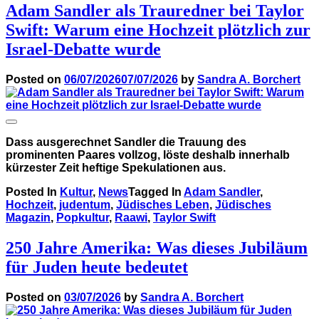
Adam Sandler als Trauredner bei Taylor
Swift: Warum eine Hochzeit plötzlich zur
Israel-Debatte wurde
Posted on
06/07/2026
07/07/2026
by
Sandra A. Borchert
Dass ausgerechnet Sandler die Trauung des
prominenten Paares vollzog, löste deshalb innerhalb
kürzester Zeit heftige Spekulationen aus.
Posted In
Kultur
,
News
Tagged In
Adam Sandler
,
Hochzeit
,
judentum
,
Jüdisches Leben
,
Jüdisches
Magazin
,
Popkultur
,
Raawi
,
Taylor Swift
250 Jahre Amerika: Was dieses Jubiläum
für Juden heute bedeutet
Posted on
03/07/2026
by
Sandra A. Borchert