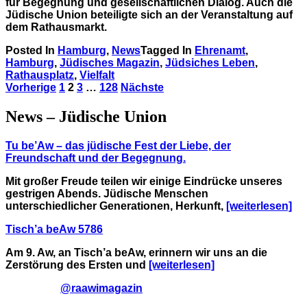
für Begegnung und gesellschaftlichen Dialog. Auch die
Jüdische Union beteiligte sich an der Veranstaltung auf
dem Rathausmarkt.
Posted In
Hamburg
,
News
Tagged In
Ehrenamt
,
Hamburg
,
Jüdisches Magazin
,
Jüdsiches Leben
,
Rathausplatz
,
Vielfalt
Seitennummerierung
Vorherige
1
2
3
…
128
Nächste
der
News – Jüdische Union
Beiträge
Tu be’Aw – das jüdische Fest der Liebe, der
Freundschaft und der Begegnung.
Mit großer Freude teilen wir einige Eindrücke unseres
gestrigen Abends. Jüdische Menschen
unterschiedlicher Generationen, Herkunft,
[weiterlesen]
Tisch’a beAw 5786
Am 9. Aw, an Tisch’a beAw, erinnern wir uns an die
Zerstörung des Ersten und
[weiterlesen]
@raawimagazin