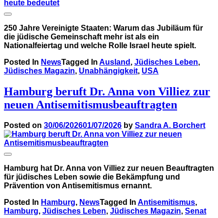
250 Jahre Vereinigte Staaten: Warum das Jubiläum für
die jüdische Gemeinschaft mehr ist als ein
Nationalfeiertag und welche Rolle Israel heute spielt.
Posted In
News
Tagged In
Ausland
,
Jüdisches Leben
,
Jüdisches Magazin
,
Unabhängigkeit
,
USA
Hamburg beruft Dr. Anna von Villiez zur
neuen Antisemitismusbeauftragten
Posted on
30/06/2026
01/07/2026
by
Sandra A. Borchert
Hamburg hat Dr. Anna von Villiez zur neuen Beauftragten
für jüdisches Leben sowie die Bekämpfung und
Prävention von Antisemitismus ernannt.
Posted In
Hamburg
,
News
Tagged In
Antisemitismus
,
Hamburg
,
Jüdisches Leben
,
Jüdisches Magazin
,
Senat