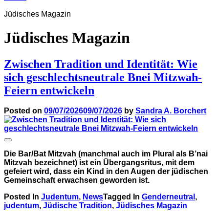
Jüdisches Magazin
Jüdisches Magazin
Zwischen Tradition und Identität: Wie
sich geschlechtsneutrale Bnei Mitzwah-
Feiern entwickeln
Posted on
09/07/2026
09/07/2026
by
Sandra A. Borchert
Die Bar/Bat Mitzvah (manchmal auch im Plural als B’nai
Mitzvah bezeichnet) ist ein Übergangsritus, mit dem
gefeiert wird, dass ein Kind in den Augen der jüdischen
Gemeinschaft erwachsen geworden ist.
Posted In
Judentum
,
News
Tagged In
Genderneutral
,
judentum
,
Jüdische Tradition
,
Jüdisches Magazin