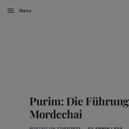
Skip
Menu
to
content
Purim: Die Führung
Mordechai
POSTED ON
17/03/2022
BY
ARMIN LEVY