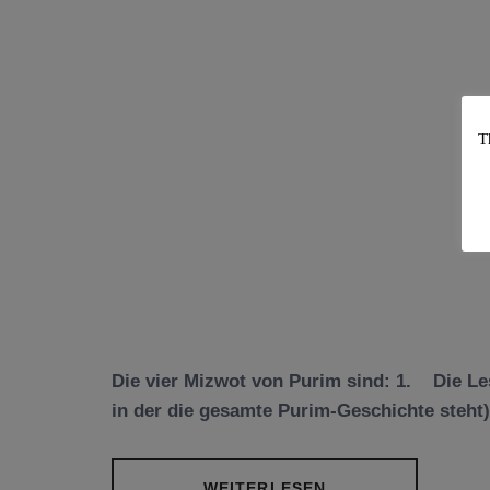
T
Die vier Mizwot von Purim sind: 1. Die Lesu
in der die gesamte Purim-Geschichte steht)
WEITERLESEN