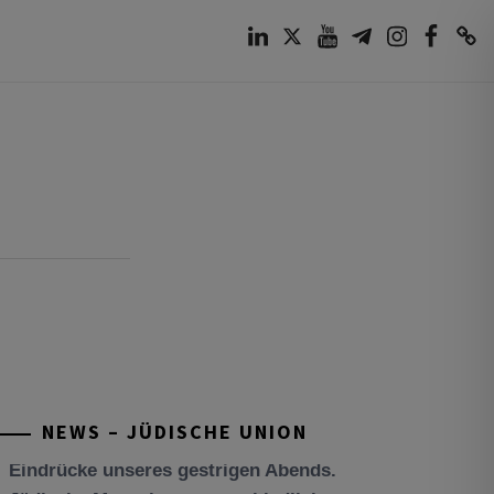
LinkedIn
Twitter
Youtube
Telegram
Instagram
Facebook
TikTok
NEWS – JÜDISCHE UNION
Tisch’a beAw 5786