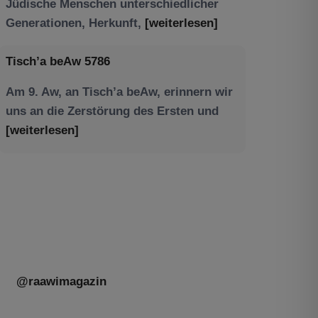
Am 9. Aw, an Tisch’a beAw, erinnern wir
uns an die Zerstörung des Ersten und
[weiterlesen]
Tu be’Aw – das jüdische Fest der Liebe,
der Freundschaft und der Begegnung.
Mit großer Freude teilen wir einige
Eindrücke unseres gestrigen Abends.
Jüdische Menschen unterschiedlicher
Generationen, Herkunft,
[weiterlesen]
@raawimagazin