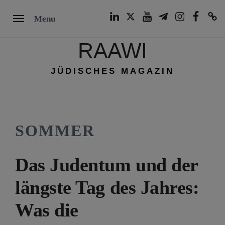
Skip
LinkedIn
Twitter
Youtube
Telegram
Instagram
Facebook
TikTok
Menu
to
content
RAAWI
JÜDISCHES MAGAZIN
SOMMER
Das Judentum und der
längste Tag des Jahres:
Was die