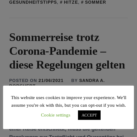
GESUNDHEITSTIPPS
,
HITZE
,
SOMMER
Sommerreise trotz
Corona-Pandemie –
diese Regelungen gelten
POSTED ON
21/06/2021
BY
SANDRA A.
BORCHERT
This website uses cookies to improve your experience. We'll
assume you're ok with this, but you can opt-out if you wish.
Cookie settings
ACCEPT
Wer sich in den anstehenden Sommerferien zu
einer Reise entschließt, muss die geltenden