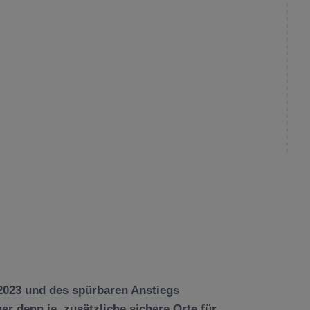
2023 und des spürbaren Anstiegs
ger denn je, zusätzliche sichere Orte für