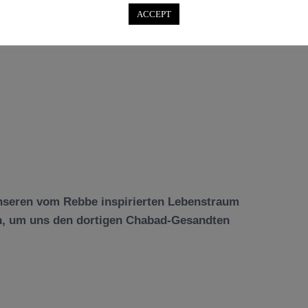
ACCEPT
 unseren vom Rebbe inspirierten Lebenstraum
, um uns den dortigen Chabad-Gesandten