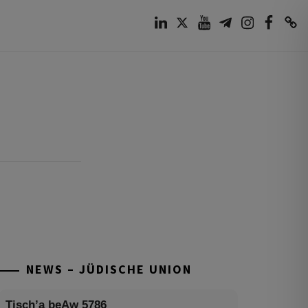
LinkedIn
Twitter
Youtube
Telegram
Instagram
Facebook
TikTok
NEWS – JÜDISCHE UNION
Tisch’a beAw 5786