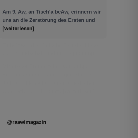
Am 9. Aw, an Tisch’a beAw, erinnern wir
uns an die Zerstörung des Ersten und
[weiterlesen]
Tu be’Aw – das jüdische Fest der Liebe,
der Freundschaft und der Begegnung.
Mit großer Freude teilen wir einige
Eindrücke unseres gestrigen Abends.
Jüdische Menschen unterschiedlicher
Generationen, Herkunft,
[weiterlesen]
@raawimagazin