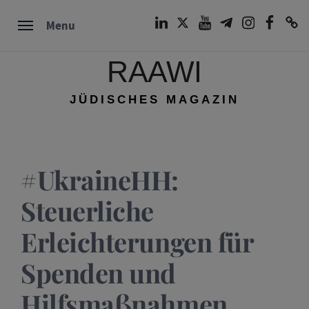
Skip
LinkedIn
Twitter
Youtube
Telegram
Instagram
Facebook
TikTok
Menu
to
content
RAAWI
JÜDISCHES MAGAZIN
#UkraineHH:
Steuerliche
Erleichterungen für
Spenden und
Hilfsmaßnahmen