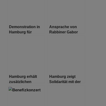
Demonstration in
Ansprache von
Hamburg für
Rabbiner Gabor
Solidarität mit der
Lengyel zum
Ukraine und
Thema Ukraine
Sicherheit in
Europa
Hamburg erhält
Hamburg zeigt
zusätzlichen
Solidarität mit der
Impfstoff – mobile
Ukraine
Impfangebote der
Stadt derzeit nicht
voll ausgelastet