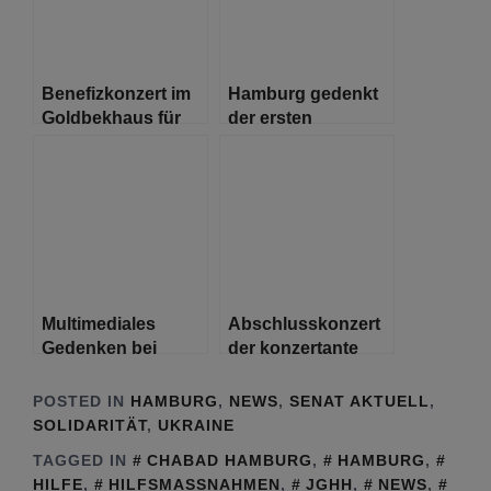
Benefizkonzert im
Hamburg gedenkt
Goldbekhaus für
der ersten
die Ukraine
Deportationszüge
vor 80 Jahren
Multimediales
Abschlusskonzert
Gedenken bei
der konzertante
Stadtrundgängen
Reihe
„Faces for the
„Musikalisch-
POSTED IN
HAMBURG
,
NEWS
,
SENAT AKTUELL
,
Names“ in St.
Literarische
SOLIDARITÄT
,
UKRAINE
Georg
Stolpersteine“
TAGGED IN
CHABAD HAMBURG
,
HAMBURG
,
HILFE
,
HILFSMASSNAHMEN
,
JGHH
,
NEWS
,