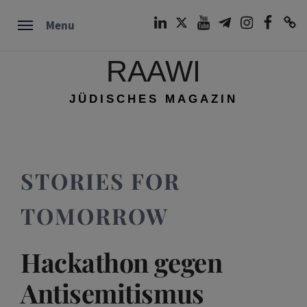
Skip
LinkedIn
Twitter
Youtube
Telegram
Instagram
Facebook
TikTok
Menu
to
content
RAAWI
JÜDISCHES MAGAZIN
STORIES FOR
TOMORROW
Hackathon gegen
Antisemitismus