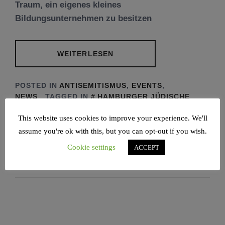
Traum, ein eigenes kleines
Bildungsunternehmen zu besitzen
WEITERLESEN
POSTED IN
ANTISEMITISMUS
,
EVENTS
,
NEWS
TAGGED IN
HAMBURGER JÜDISCHE
MEDIATHEK
,
JGHH
,
JUDENTUM
,
ONLINE
This website uses cookies to improve your experience. We'll
FESTIVAL: „VERBINDET EUCH!“
,
RAAWI
,
RAAWI. JÜDISCHES MAGAZIN
,
STORIES FOR
assume you're ok with this, but you can opt-out if you wish.
TOMORROW
,
VERBINDET EUCH!
,
WENCKE
Cookie settings
ACCEPT
STEGEMANN