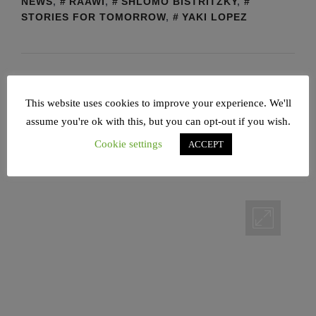
NEWS
,
RAAWI
,
SHLOMO BISTRITZKY
,
STORIES FOR TOMORROW
,
YAKI LOPEZ
Hackathon gegen
This website uses cookies to improve your experience. We'll
Antisemitismus
assume you're ok with this, but you can opt-out if you wish.
Cookie settings
ACCEPT
POSTED ON
27/05/2022
BY
ARMIN LEVY