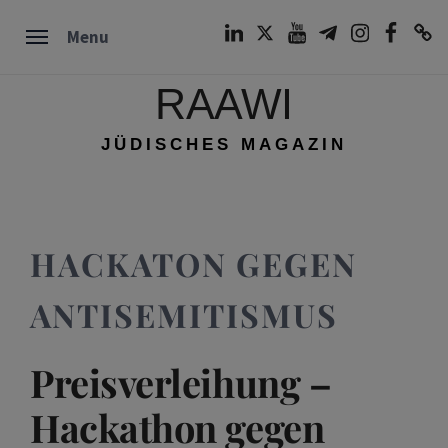
Skip
LinkedIn
Twitter
Youtube
Telegram
Instagram
Facebook
TikTok
Menu
to
content
RAAWI
JÜDISCHES MAGAZIN
HACKATON GEGEN
ANTISEMITISMUS
Preisverleihung –
Hackathon gegen