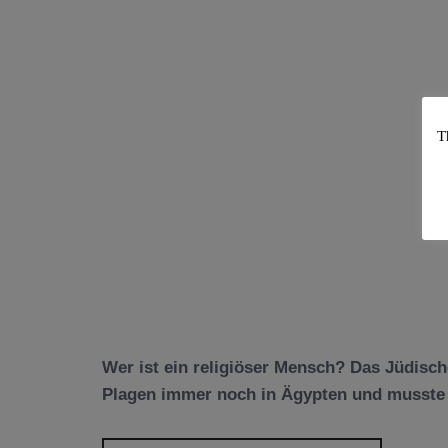
T
Wer ist ein religiöser Mensch? Das Jüdisch
Plagen immer noch in Ägypten und musste 