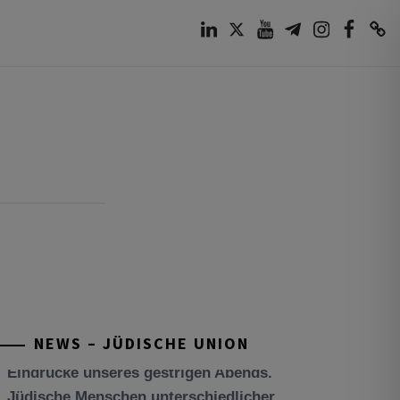
LinkedIn
Twitter
Youtube
Telegram
Instagram
Facebook
TikTok
NEWS – JÜDISCHE UNION
Tisch’a beAw 5786