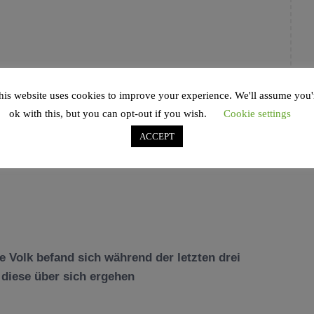
his website uses cookies to improve your experience. We'll assume you'
ok with this, but you can opt-out if you wish.
Cookie settings
ACCEPT
e Volk befand sich während der letzten drei
diese über sich ergehen