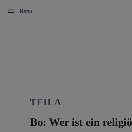
Skip
Menu
to
content
TFILA
Bo: Wer ist ein relig