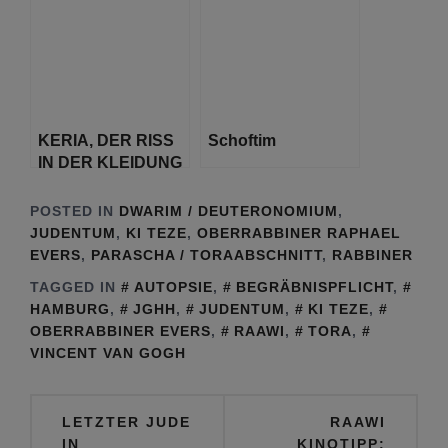
KERIA, DER RISS
Schoftim
IN DER KLEIDUNG
BEI EINER
SCHIW’A
POSTED IN
DWARIM / DEUTERONOMIUM
,
JUDENTUM
,
KI TEZE
,
OBERRABBINER RAPHAEL
EVERS
,
PARASCHA / TORAABSCHNITT
,
RABBINER
TAGGED IN
AUTOPSIE
,
BEGRÄBNISPFLICHT
,
HAMBURG
,
JGHH
,
JUDENTUM
,
KI TEZE
,
OBERRABBINER EVERS
,
RAAWI
,
TORA
,
VINCENT VAN GOGH
Beitragsnavigation
LETZTER JUDE
RAAWI
IN
KINOTIPP: