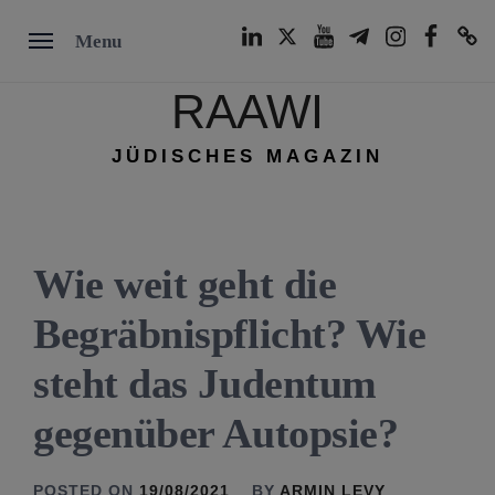
Skip
LinkedIn
Twitter
Youtube
Telegram
Instagram
Facebook
TikTok
Menu
to
content
RAAWI
JÜDISCHES MAGAZIN
Wie weit geht die
Begräbnispflicht? Wie
steht das Judentum
gegenüber Autopsie?
POSTED ON
19/08/2021
BY
ARMIN LEVY