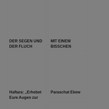
einem
multikulturellen
Umfeld
DER SEGEN UND
MIT EINEM
DER FLUCH
BISSCHEN
UNTER
WENIGER EGO
VERSCHIEDENEN
KOMMEN WIR VIEL
BEDINGUNGEN
WEITER
Haftara: „Erhebet
Paraschat Ekew
Eure Augen zur
Himmelshöhe“