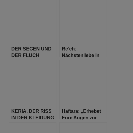
DER SEGEN UND
Re’eh:
DER FLUCH
Nächstenliebe in
UNTER
einem
VERSCHIEDENEN
multikulturellen
BEDINGUNGEN
Umfeld
KERIA, DER RISS
Haftara: „Erhebet
IN DER KLEIDUNG
Eure Augen zur
BEI EINER
Himmelshöhe“
SCHIW’A