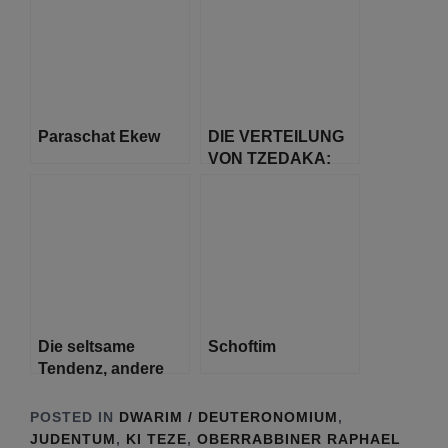
Paraschat Ekew
DIE VERTEILUNG
VON TZEDAKA:
WOHLTÄTIGKEIT
Die seltsame
Schoftim
Tendenz, andere
Götter und
Kulturen zu
POSTED IN
DWARIM / DEUTERONOMIUM
,
imitieren
JUDENTUM
,
KI TEZE
,
OBERRABBINER RAPHAEL