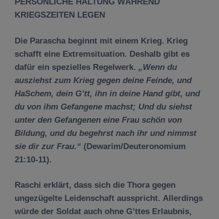
PERSÖNLICHE HALTUNG WÄHREND
KRIEGSZEITEN LEGEN
Die Parascha beginnt mit einem Krieg. Krieg
schafft eine Extremsituation. Deshalb gibt es
dafür ein spezielles Regelwerk.
„Wenn du
ausziehst zum Krieg gegen deine Feinde, und
HaSchem, dein
G
’
tt, ihn in deine Hand gibt, und
du von ihm Gefangene machst; Und du siehst
unter den Gefangenen eine Frau sch
ö
n von
Bildung, und du begehrst nach ihr und nimmst
sie dir zur Frau.
“
(Dewarim/Deuteronomium
21:10-11).
Raschi erklärt, dass sich die Thora gegen
ungezügelte Leidenschaft ausspricht. Allerdings
würde der Soldat auch ohne G’ttes Erlaubnis,