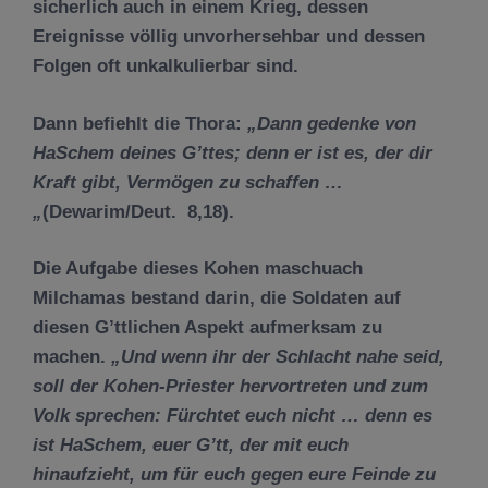
sicherlich auch in einem Krieg, dessen
Ereignisse völlig unvorhersehbar und dessen
Folgen oft unkalkulierbar sind.
Dann befiehlt die Thora:
„
Dann gedenke von
HaSchem deines
G
’
ttes; denn er ist es, der dir
Kraft gibt, Verm
ö
gen zu schaffen
…
„
(Dewarim/Deut. 8,18).
Die Aufgabe dieses Kohen maschuach
Milchamas bestand darin, die Soldaten auf
diesen G’ttlichen Aspekt aufmerksam zu
machen.
„
Und wenn ihr der Schlacht nahe seid,
soll der Kohen-Priester hervortreten und zum
Volk sprechen: F
ü
rchtet euch nicht … denn es
ist HaSchem, euer G’tt, der mit euch
hinaufzieht, um f
ü
r euch gegen eure Feinde zu