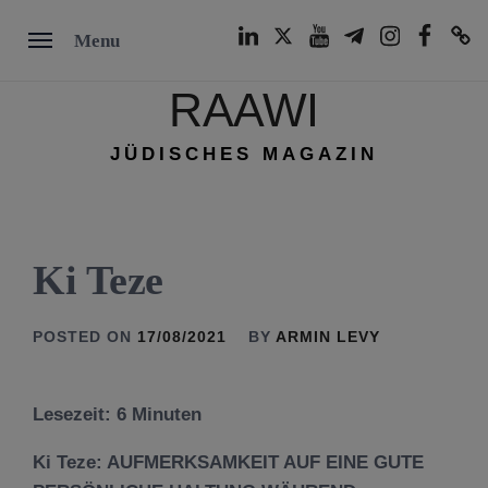
Skip
LinkedIn
Twitter
Youtube
Telegram
Instagram
Facebook
TikTok
Menu
to
content
RAAWI
JÜDISCHES MAGAZIN
Ki Teze
POSTED ON
17/08/2021
BY
ARMIN LEVY
Lesezeit:
6
Minuten
Ki Teze: AUFMERKSAMKEIT AUF EINE GUTE