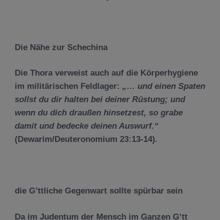
Die N
ä
he zur Schechina
Die Thora verweist auch auf die Körperhygiene
im militärischen Feldlager:
„…
und einen Spaten
sollst du dir halten bei deiner R
ü
stung; und
wenn du dich drau
ß
en hinsetzest, so grabe
damit und bedecke deinen Auswurf.
“
(Dewarim/Deuteronomium 23:13-14)
.
die G’ttliche Gegenwart sollte sp
ü
rbar sein
Da im Judentum der Mensch im Ganzen G’tt