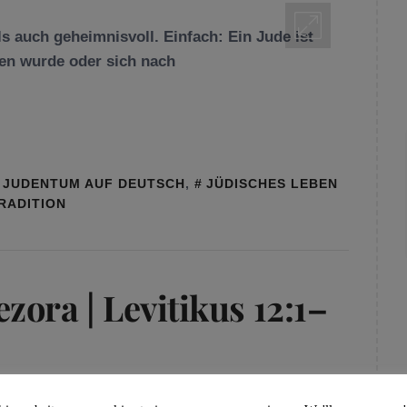
ls auch geheimnisvoll. Einfach: Ein Jude ist
ren wurde oder sich nach
JUDENTUM AUF DEUTSCH
,
JÜDISCHES LEBEN
RADITION
ora | Levitikus 12:1–