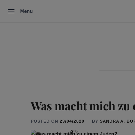
Skip
Menu
to
content
Was macht mich zu 
POSTED ON
23/04/2020
BY
SANDRA A. B