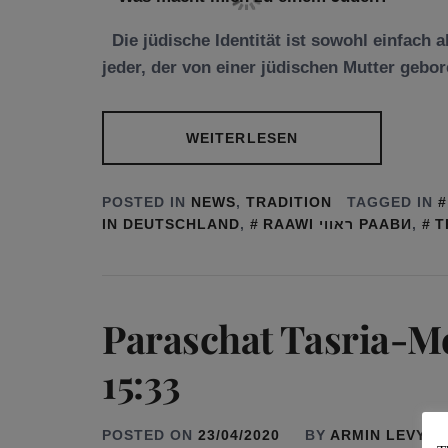
Die jüdische Identität ist sowohl einfach a
jeder, der von einer jüdischen Mutter gebo
WEITERLESEN
POSTED IN
NEWS
,
TRADITION
TAGGED IN
IN DEUTSCHLAND
,
RAAWI ראווי РААВИ
,
T
Paraschat Tasria-Mez
15:33
POSTED ON
23/04/2020
BY
ARMIN LEVY