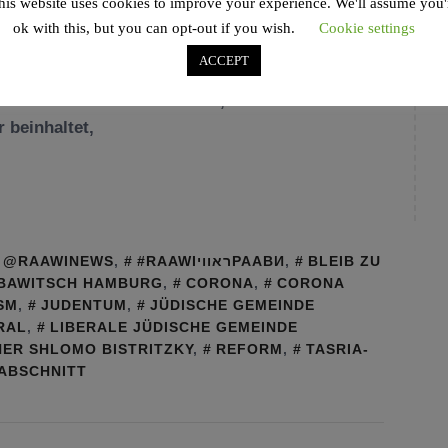
his website uses cookies to improve your experience. We'll assume you'
ok with this, but you can opt-out if you wish.
Cookie settings
ACCEPT
 Tuma weTahara / rituellen Unreinheits- und
ine Frau ein Kind bekommt, soll sie sich einem
 beinhaltet,
@RAAWINEWS
,
#RAAWIראוויРААВИ
,
BLEIB ZU
BAWITSCH HAMBURG
,
CORONA
,
CORONA
SM
,
JUDENTUM
,
JÜDISCHE GEMEINDE
RAL
,
LIBERALE JÜDISCHE GEMEINDE
NER SHLOMO BISTRITZKY
,
REFORM
,
TASRIA-
ABSCHNITT