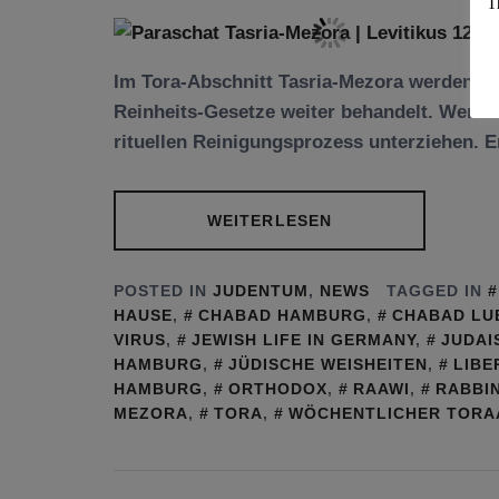
T
Im Tora-Abschnitt Tasria-Mezora werden die
Reinheits-Gesetze weiter behandelt. Wenn e
rituellen Reinigungsprozess unterziehen. Er
WEITERLESEN
POSTED IN
JUDENTUM
,
NEWS
TAGGED IN
HAUSE
,
CHABAD HAMBURG
,
CHABAD LU
VIRUS
,
JEWISH LIFE IN GERMANY
,
JUDAI
HAMBURG
,
JÜDISCHE WEISHEITEN
,
LIBE
HAMBURG
,
ORTHODOX
,
RAAWI
,
RABBI
MEZORA
,
TORA
,
WÖCHENTLICHER TORA