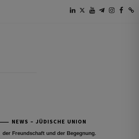
LinkedIn
Twitter
Youtube
Telegram
Instagram
Facebook
TikTok
Tu be’Aw – das jüdische Fest der Liebe,
der Freundschaft und der Begegnung.
Mit großer Freude teilen wir einige
Eindrücke unseres gestrigen Abends.
Jüdische Menschen unterschiedlicher
NEWS – JÜDISCHE UNION
Generationen, Herkunft,
[weiterlesen]