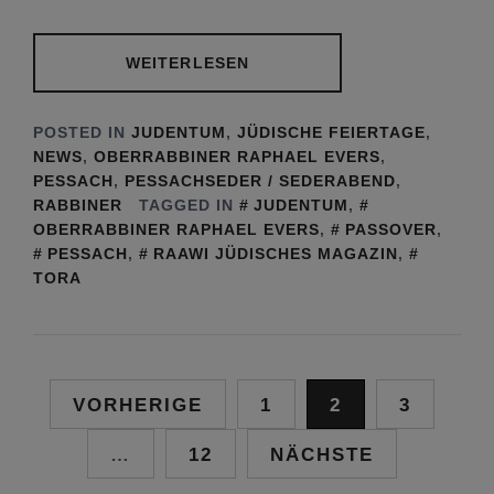
WEITERLESEN
POSTED IN
JUDENTUM
,
JÜDISCHE FEIERTAGE
,
NEWS
,
OBERRABBINER RAPHAEL EVERS
,
PESSACH
,
PESSACHSEDER / SEDERABEND
,
RABBINER
TAGGED IN
JUDENTUM
,
OBERRABBINER RAPHAEL EVERS
,
PASSOVER
,
PESSACH
,
RAAWI JÜDISCHES MAGAZIN
,
TORA
Seitennummerierung
VORHERIGE
1
2
3
der
…
12
NÄCHSTE
Beiträge