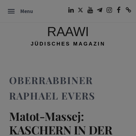
Skip
LinkedIn
Twitter
Youtube
Telegram
Instagram
Facebook
TikTok
Menu
to
content
RAAWI
JÜDISCHES MAGAZIN
OBERRABBINER
RAPHAEL EVERS
Matot-Massej:
KASCHERN IN DER