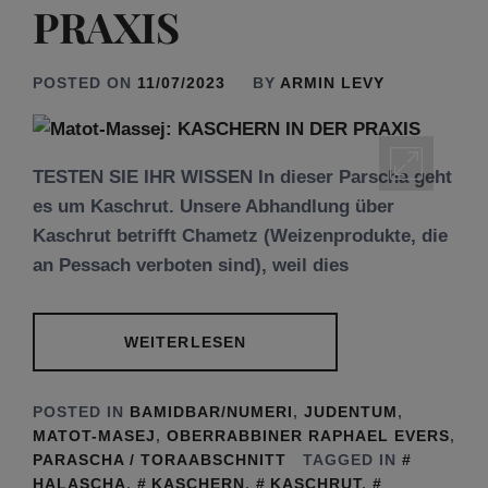
PRAXIS
POSTED ON
11/07/2023
BY
ARMIN LEVY
TESTEN SIE IHR WISSEN In dieser Parscha geht
es um Kaschrut. Unsere Abhandlung über
Kaschrut betrifft Chametz (Weizenprodukte, die
an Pessach verboten sind), weil dies
WEITERLESEN
POSTED IN
BAMIDBAR/NUMERI
,
JUDENTUM
,
MATOT-MASEJ
,
OBERRABBINER RAPHAEL EVERS
,
PARASCHA / TORAABSCHNITT
TAGGED IN
HALASCHA
,
KASCHERN
,
KASCHRUT
,