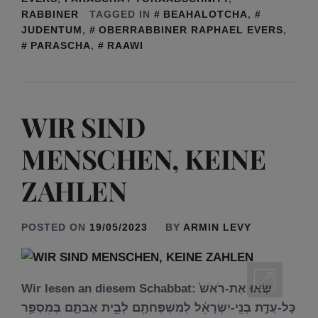
RABBINER
TAGGED IN
BEAHALOTCHA
,
JUDENTUM
,
OBERRABBINER RAPHAEL EVERS
,
PARASCHA
,
RAAWI
WIR SIND
MENSCHEN, KEINE
ZAHLEN
POSTED ON
19/05/2023
BY
ARMIN LEVY
Wir lesen an diesem Schabbat: שְׂא֗וּ אֶת-רֹאשׁ֙
כָּל-עֲדַ֣ת בְּנֵֽי-יִשְׂרָאֵ֔ל לְמִשְׁפְּחֹתָ֖ם לְבֵ֣ית אֲבֹתָ֑ם בְּמִסְפַּ֣ר