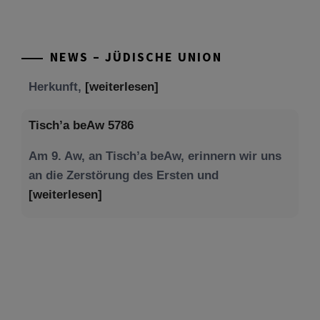
NEWS – JÜDISCHE UNION
Tisch’a beAw 5786
Am 9. Aw, an Tisch’a beAw, erinnern wir uns
an die Zerstörung des Ersten und
[weiterlesen]
Tu be’Aw – das jüdische Fest der Liebe, der
Freundschaft und der Begegnung.
Mit großer Freude teilen wir einige Eindrücke
unseres gestrigen Abends. Jüdische
Menschen unterschiedlicher Generationen,
Herkunft,
[weiterlesen]