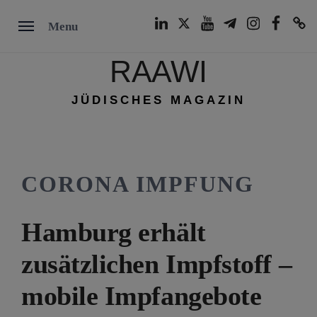
Skip
LinkedIn
Twitter
Youtube
Telegram
Instagram
Facebook
TikTok
Menu
to
content
RAAWI
JÜDISCHES MAGAZIN
CORONA IMPFUNG
Hamburg erhält
zusätzlichen Impfstoff –
mobile Impfangebote