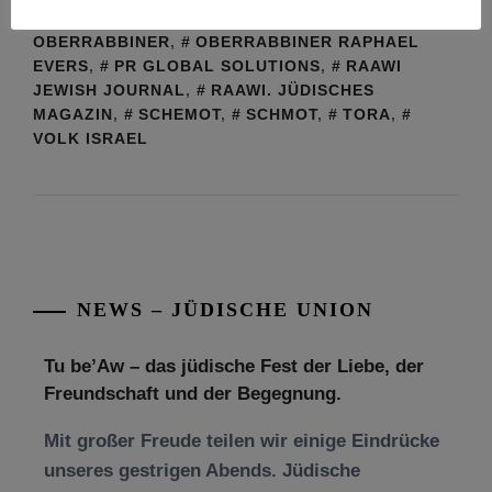
AUS DEUTSCHLAND
,
LEHRER
,
OBERRABBINER
,
OBERRABBINER RAPHAEL
EVERS
,
PR GLOBAL SOLUTIONS
,
RAAWI
JEWISH JOURNAL
,
RAAWI. JÜDISCHES
MAGAZIN
,
SCHEMOT
,
SCHMOT
,
TORA
,
VOLK ISRAEL
NEWS – JÜDISCHE UNION
Tu be’Aw – das jüdische Fest der Liebe, der
Freundschaft und der Begegnung.
Mit großer Freude teilen wir einige Eindrücke
unseres gestrigen Abends. Jüdische