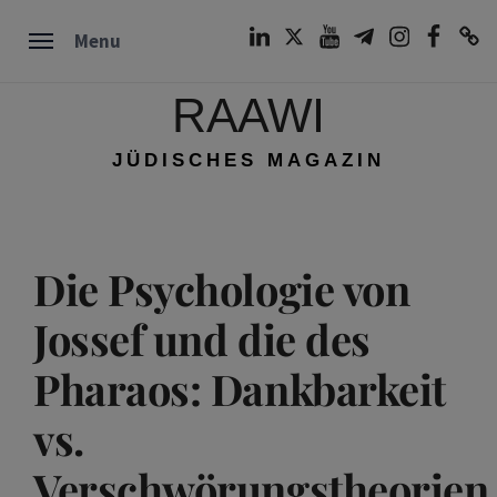
Skip
LinkedIn
Twitter
Youtube
Telegram
Instagram
Facebook
TikTok
Menu
to
content
RAAWI
JÜDISCHES MAGAZIN
Die Psychologie von
Jossef und die des
Pharaos: Dankbarkeit
vs.
Verschwörungstheorien