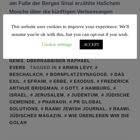
am Fuße der Berges Sinai erzählte HaSchem
Mosche über die künftigen Verbannungen
This website uses cookies to improve your experience. We'll
WEITERLESEN
assume you're ok with this, but you can opt-out if you wish.
Cookie settings
ACCEPT
POSTED IN
BESCHALACH
,
EXODUS
,
JUDENTUM
,
NEWS
,
OBERRABBINER RAPHAEL
EVERS
TAGGED IN
ARMIN LEVY
,
BESCHALACH
,
BORNPLATZSYNAGOGE
,
DAS
EXIL
,
EFRAIM
,
ERBE
,
EXODUS
,
FREDERICK
ARTHUR BRIDGMAN
,
GOTT
,
HAMBURG
,
ISRAEL
,
JERUSALEM
,
JUDENTUM
,
JÜDISCHE
GEMEINDE
,
PHARAOH
,
PR GLOBAL
SOLUTIONS
,
RAAWI JEWISH JOURNAL
,
RAAWI.
JÜDISCHES MAGAZIN
,
WIE ÜBERLEBEN WIR DIE
GOLAH