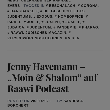
NEWS
,
OBERRABBINER RAPHAEL
EVERS
TAGGED IN
BESCHALACH
,
CORONA
,
DANKBARKEIT
,
DIE GESCHICHTE DES
JUDENTUMS
,
EXODUS
,
HOMEOFFICE
,
ISRAEL
,
JOSEF
,
JOSEPH
,
JOSSEF
,
JUDAICA
,
JUDENTUM
,
PANDEMIE
,
PHARAO
,
RAAWI. JÜDISCHES MAGAZIN
,
VERSCHWÖRUNGSTHEORIEN
,
VIREN
Jenny Havemann –
„Moin & Shalom“ auf
Raawi Podcast
POSTED ON
28/01/2021
BY
SANDRA A.
BORCHERT