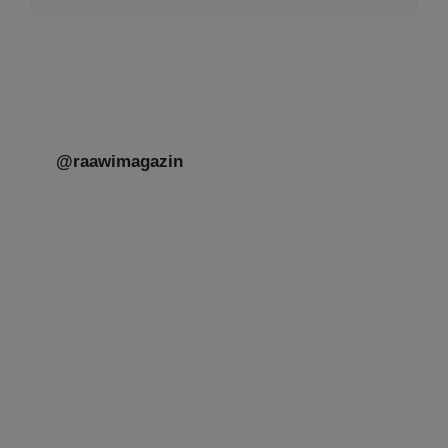
unseres gestrigen Abends. Jüdische
Menschen unterschiedlicher Generationen,
Herkunft,
[weiterlesen]
@raawimagazin