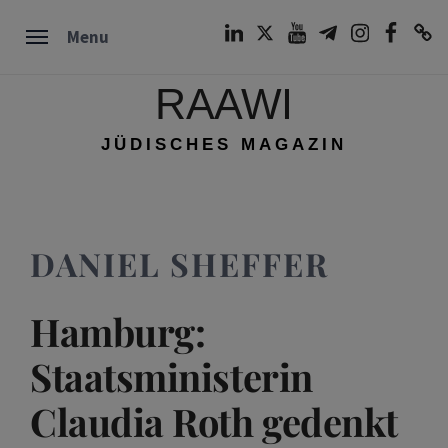
Skip
LinkedIn
Twitter
Youtube
Telegram
Instagram
Facebook
TikTok
Menu
to
content
RAAWI
JÜDISCHES MAGAZIN
DANIEL SHEFFER
Hamburg:
Staatsministerin
Claudia Roth gedenkt