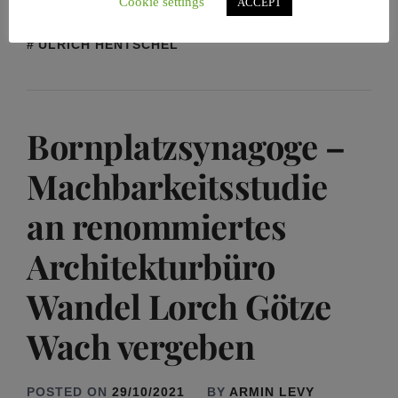
Cookie settings
ACCEPT
JLIHH
,
MUSIKALISCH-LITERARISCHE
STOLPERSTEINE
,
RAAWI
,
REBECCA VANEEVA
,
ULRICH HENTSCHEL
Bornplatzsynagoge –
Machbarkeitsstudie
an renommiertes
Architekturbüro
Wandel Lorch Götze
Wach vergeben
POSTED ON
29/10/2021
BY
ARMIN LEVY