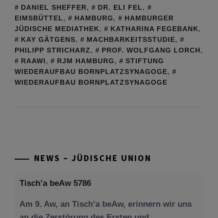
DANIEL SHEFFER
,
DR. ELI FEL
,
EIMSBÜTTEL
,
HAMBURG
,
HAMBURGER
JÜDISCHE MEDIATHEK
,
KATHARINA FEGEBANK
,
KAY GÄTGENS
,
MACHBARKEITSSTUDIE
,
PHILIPP STRICHARZ
,
PROF. WOLFGANG LORCH
,
RAAWI
,
RJM HAMBURG
,
STIFTUNG
WIEDERAUFBAU BORNPLATZSYNAGOGE
,
WIEDERAUFBAU BORNPLATZSYNAGOGE
NEWS – JÜDISCHE UNION
Tisch’a beAw 5786
Am 9. Aw, an Tisch’a beAw, erinnern wir uns
an die Zerstörung des Ersten und