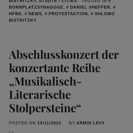
BISTRITZKY
,
STÄDTE / CITIES
TAGGED IN
BORNPLATZSYNAGOGE
,
DANIEL SHEFFER
,
HFBK
,
NEWS
,
PROTESTAKTION
,
SHLOMO
BISTRITZKY
Abschlusskonzert der
konzertante Reihe
„Musikalisch-
Literarische
Stolpersteine“
POSTED ON
15/11/2021
BY
ARMIN LEVY