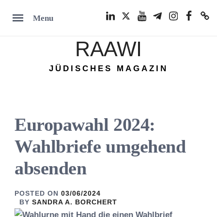
Skip
LinkedIn
Twitter
Youtube
Telegram
Instagram
Facebook
TikTok
Menu
to
content
RAAWI
JÜDISCHES MAGAZIN
Europawahl 2024:
Wahlbriefe umgehend
absenden
POSTED ON
03/06/2024
BY
SANDRA A. BORCHERT