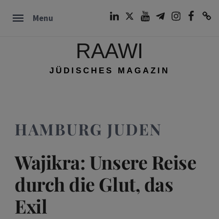
Skip
LinkedIn
Twitter
Youtube
Telegram
Instagram
Facebook
TikTok
Menu
to
content
RAAWI
JÜDISCHES MAGAZIN
HAMBURG JUDEN
Wajikra: Unsere Reise
durch die Glut, das
Exil