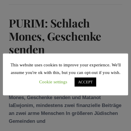
PURIM: Schlach
Mones, Geschenke
senden
POSTED ON
16/02/2021
BY
ARMIN LEVY
This website uses cookies to improve your experience. We'll
assume you're ok with this, but you can opt-out if you wish.
Cookie settings
ACCEPT
PURIM Schämen Sie sich nicht… Schlach
Mones, Geschenke senden und Matanot
laEwjonim, mindestens zwei finanzielle Beiträge
an zwei arme Menschen In größeren Jüdischen
Gemeinden und