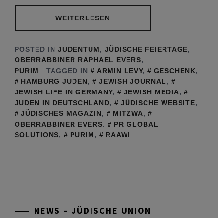
WEITERLESEN
POSTED IN
JUDENTUM
,
JÜDISCHE FEIERTAGE
,
OBERRABBINER RAPHAEL EVERS
,
PURIM
TAGGED IN
ARMIN LEVY
,
GESCHENK
,
HAMBURG JUDEN
,
JEWISH JOURNAL
,
JEWISH LIFE IN GERMANY
,
JEWISH MEDIA
,
JUDEN IN DEUTSCHLAND
,
JÜDISCHE WEBSITE
,
JÜDISCHES MAGAZIN
,
MITZWA
,
OBERRABBINER EVERS
,
PR GLOBAL
SOLUTIONS
,
PURIM
,
RAAWI
Tu be’Aw – das jüdische Fest der Liebe, der
Freundschaft und der Begegnung.
Mit großer Freude teilen wir einige Eindrücke
unseres gestrigen Abends. Jüdische
NEWS – JÜDISCHE UNION